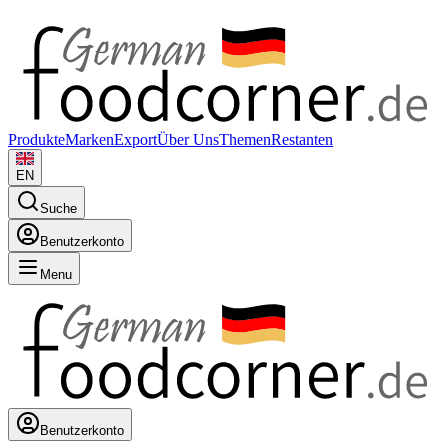
Produkte
Marken
Export
Über Uns
Themen
Restanten
EN
Suche
Benutzerkonto
Menu
Benutzerkonto