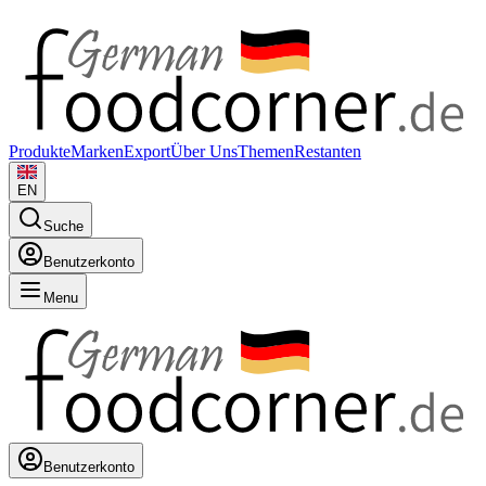
Produkte
Marken
Export
Über Uns
Themen
Restanten
EN
Suche
Benutzerkonto
Menu
Benutzerkonto