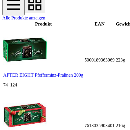
Alle Produkte anzeigen
Produkt
EAN
Gewich
5000189363069
223g
AFTER EIGHT Pfefferminz-Pralinen 200g
74_124
7613035903401
216g