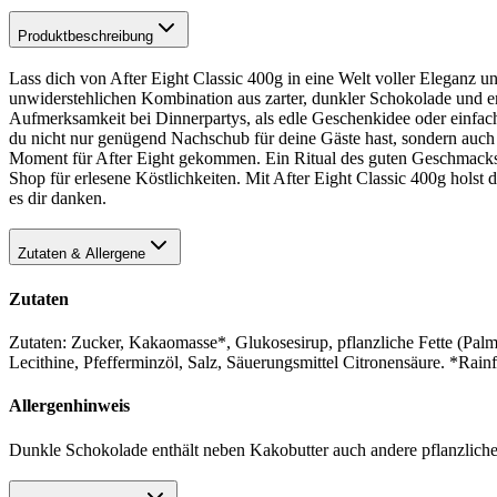
Produktbeschreibung
Lass dich von After Eight Classic 400g in eine Welt voller Eleganz u
unwiderstehlichen Kombination aus zarter, dunkler Schokolade und er
Aufmerksamkeit bei Dinnerpartys, als edle Geschenkidee oder einfach 
du nicht nur genügend Nachschub für deine Gäste hast, sondern auch 
Moment für After Eight gekommen. Ein Ritual des guten Geschmacks,
Shop für erlesene Köstlichkeiten. Mit After Eight Classic 400g holst 
es dir danken.
Zutaten & Allergene
Zutaten
Zutaten: Zucker, Kakaomasse*, Glukosesirup, pflanzliche Fet
Lecithine, Pfefferminzöl, Salz, Säuerungsmittel Citronensäure. *Rainfor
Allergenhinweis
Dunkle Schokolade enthält neben Kakobutter auch andere pflanzliche