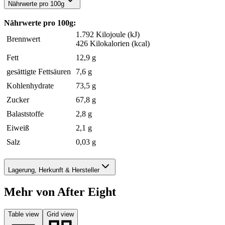
Nährwerte pro 100g
Nährwerte pro 100g:
1.792 Kilojoule (kJ)
Brennwert
426 Kilokalorien (kcal)
Fett
12,9 g
gesättigte Fettsäuren
7,6 g
Kohlenhydrate
73,5 g
Zucker
67,8 g
Balaststoffe
2,8 g
Eiweiß
2,1 g
Salz
0,03 g
Lagerung, Herkunft & Hersteller
Mehr von After Eight
Table view
Grid view