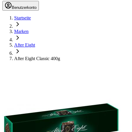
Benutzerkonto
Startseite
Marken
After Eight
After Eight Classic 400g