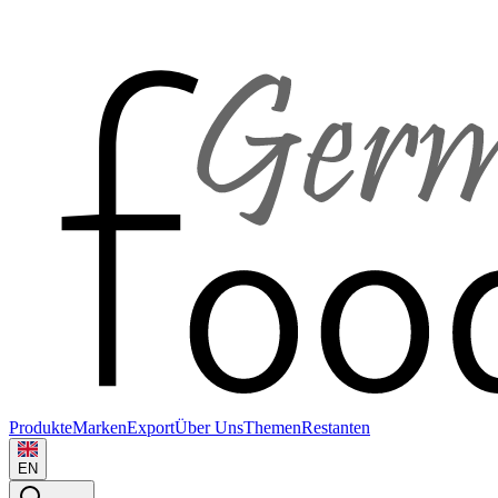
Produkte
Marken
Export
Über Uns
Themen
Restanten
EN