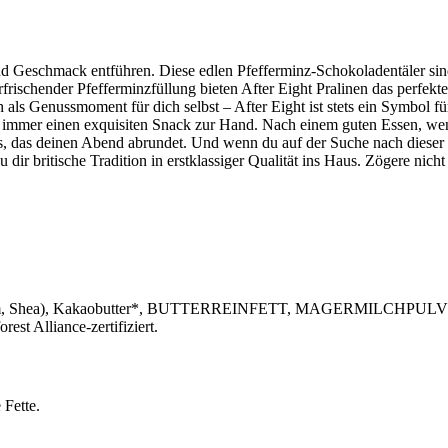
nd Geschmack entführen. Diese edlen Pfefferminz-Schokoladentäler sind 
frischender Pfefferminzfüllung bieten After Eight Pralinen das perfekt
als Genussmoment für dich selbst – After Eight ist stets ein Symbol fü
immer einen exquisiten Snack zur Hand. Nach einem guten Essen, wenn 
 das deinen Abend abrundet. Und wenn du auf der Suche nach dieser 
du dir britische Tradition in erstklassiger Qualität ins Haus. Zögere 
te (Palm, Shea), Kakaobutter*, BUTTERREINFETT, MAGERMILCHPUL
est Alliance-zertifiziert.
 Fette.