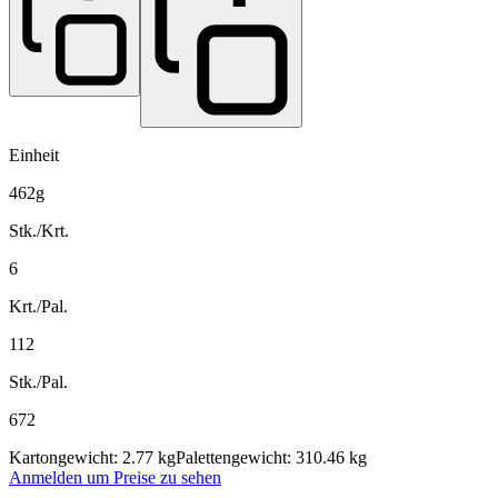
Einheit
462g
Stk./Krt.
6
Krt./Pal.
112
Stk./Pal.
672
Kartongewicht: 2.77 kg
Palettengewicht: 310.46 kg
Anmelden um Preise zu sehen