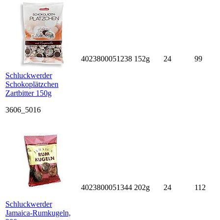
4023800051238
152g
24
99
Schluckwerder
Schokoplätzchen
Zartbitter 150g
3606_5016
4023800051344
202g
24
112
Schluckwerder
Jamaica-Rumkugeln,