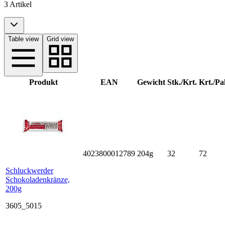
3 Artikel
Table view
Grid view
Produkt
EAN
Gewicht
Stk./Krt.
Krt./Pal
4023800012789
204g
32
72
Schluckwerder
Schokoladenkränze,
200g
3605_5015