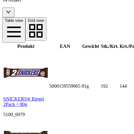
Table view
Grid view
Produkt
EAN
Gewicht
Stk./Krt.
Krt./Pa
5000159559065
81g
192
144
SNICKERS® Riegel
2Pack = 80g
5100_6979