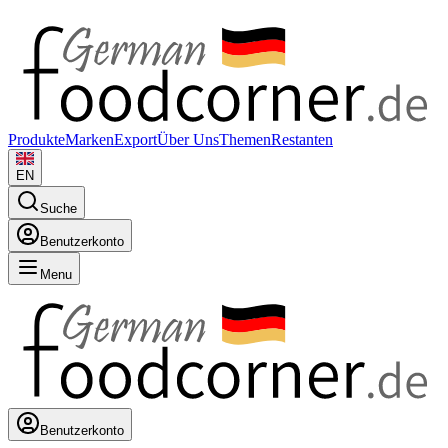
Produkte
Marken
Export
Über Uns
Themen
Restanten
EN
Suche
Benutzerkonto
Menu
Benutzerkonto