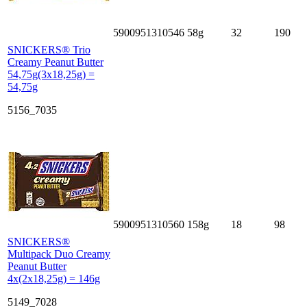
5900951310546
58g
32
190
SNICKERS® Trio
Creamy Peanut Butter
54,75g(3x18,25g) =
54,75g
5156_7035
5900951310560
158g
18
98
SNICKERS®
Multipack Duo Creamy
Peanut Butter
4x(2x18,25g) = 146g
5149_7028