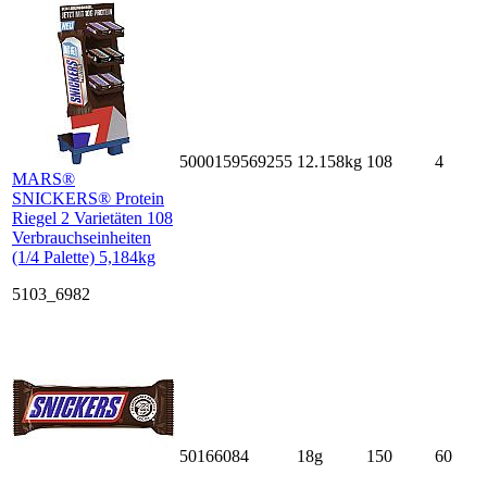
5000159569255
12.158kg
108
4
MARS®
SNICKERS® Protein
Riegel 2 Varietäten 108
Verbrauchseinheiten
(1/4 Palette) 5,184kg
5103_6982
50166084
18g
150
60