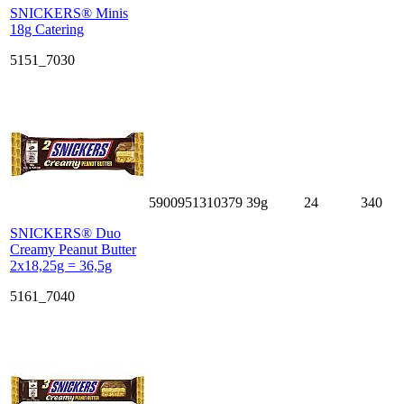
SNICKERS® Minis
18g Catering
5151_7030
5900951310379
39g
24
340
SNICKERS® Duo
Creamy Peanut Butter
2x18,25g = 36,5g
5161_7040