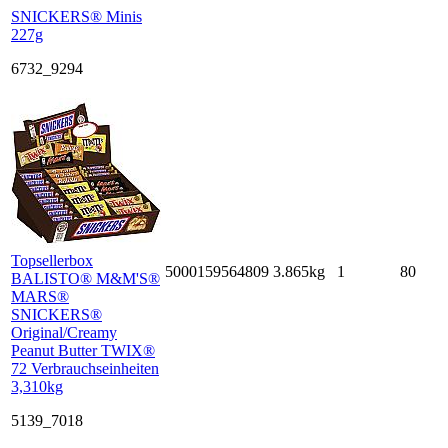
SNICKERS® Minis
227g
6732_9294
Topsellerbox
5000159564809
3.865kg
1
80
BALISTO® M&M'S®
MARS®
SNICKERS®
Original/Creamy
Peanut Butter TWIX®
72 Verbrauchseinheiten
3,310kg
5139_7018