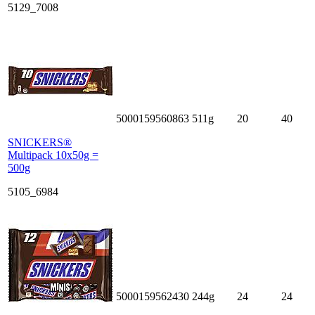
5129_7008
5000159560863
511g
20
40
SNICKERS®
Multipack 10x50g =
500g
5105_6984
5000159562430
244g
24
24