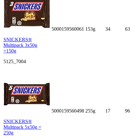
5000159560061
153g
34
63
SNICKERS®
Multipack 3x50g
=150g
5125_7004
5000159560498
255g
17
96
SNICKERS®
Multipack 5x50g =
250g