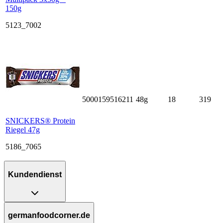
150g
5123_7002
5000159516211
48g
18
319
SNICKERS® Protein
Riegel 47g
5186_7065
Kundendienst
germanfoodcorner.de