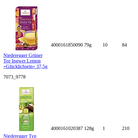
4000161850090
79g
10
84
Niederegger Grüner
Tee Ingwer Lemon
»Glücklichsein« 37,5g
7073_9778
4000161020387
128g
1
210
Niederegger Typ