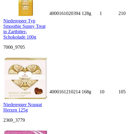
4000161020394
128g
1
210
Niederegger Typ
Smoothie Sunny Treat
in Zartbitter-
Schokolade 100g
7000_9705
4000161210214
168g
10
105
Niederegger Nougat
Herzen 125g
2369_3779