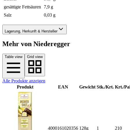
gesättigte Fettsäuren
7,9 g
Salz
0,03 g
Lagerung, Herkunft & Hersteller
Mehr von Niederegger
Table view
Grid view
Alle Produkte anzeigen
Produkt
EAN
Gewicht
Stk./Krt.
Krt./Pal
4000161020356
128g
1
210