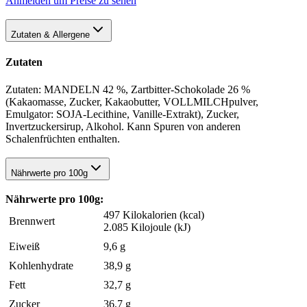
Anmelden um Preise zu sehen
Zutaten & Allergene
Zutaten
Zutaten: MANDELN 42 %, Zartbitter-Schokolade 26 %
(Kakaomasse, Zucker, Kakaobutter, VOLLMILCHpulver,
Emulgator: SOJA-Lecithine, Vanille-Extrakt), Zucker,
Invertzuckersirup, Alkohol. Kann Spuren von anderen
Schalenfrüchten enthalten.
Nährwerte pro 100g
Nährwerte pro 100g:
497 Kilokalorien (kcal)
Brennwert
2.085 Kilojoule (kJ)
Eiweiß
9,6 g
Kohlenhydrate
38,9 g
Fett
32,7 g
Zucker
36,7 g