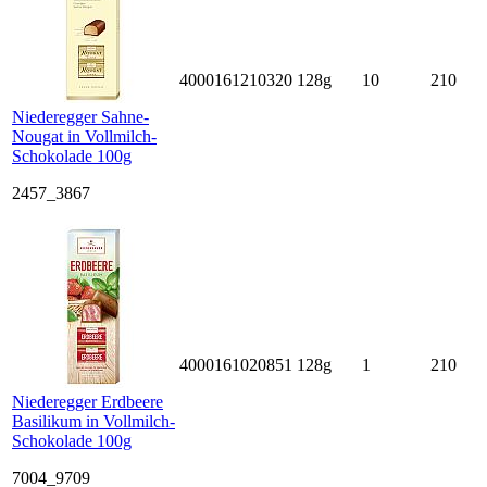
4000161210320
128g
10
210
Niederegger Sahne-
Nougat in Vollmilch-
Schokolade 100g
2457_3867
4000161020851
128g
1
210
Niederegger Erdbeere
Basilikum in Vollmilch-
Schokolade 100g
7004_9709