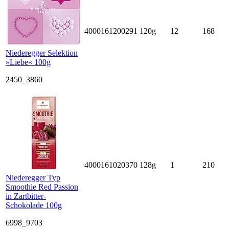
4000161200291
120g
12
168
Niederegger Selektion
»Liebe« 100g
2450_3860
4000161020370
128g
1
210
Niederegger Typ
Smoothie Red Passion
in Zartbitter-
Schokolade 100g
6998_9703