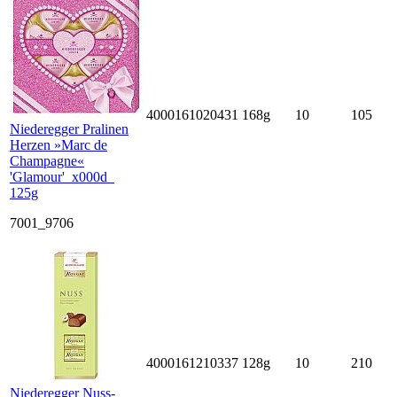
4000161020431
168g
10
105
Niederegger Pralinen
Herzen »Marc de
Champagne«
'Glamour'_x000d_
125g
7001_9706
4000161210337
128g
10
210
Niederegger Nuss-