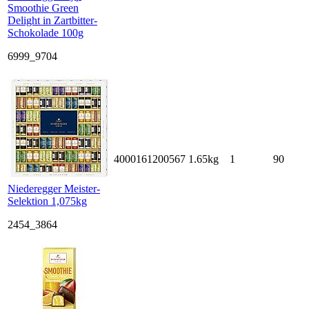
Smoothie Green
Delight in Zartbitter-
Schokolade 100g
6999_9704
4000161200567
1.65kg
1
90
Niederegger Meister-
Selektion 1,075kg
2454_3864