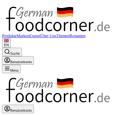
Produkte
Marken
Export
Über Uns
Themen
Restanten
EN
Suche
Benutzerkonto
Menu
Benutzerkonto