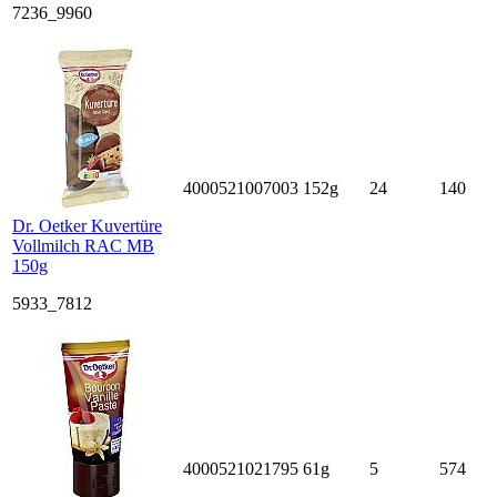
7236_9960
4000521007003
152g
24
140
Dr. Oetker Kuvertüre
Vollmilch RAC MB
150g
5933_7812
4000521021795
61g
5
574