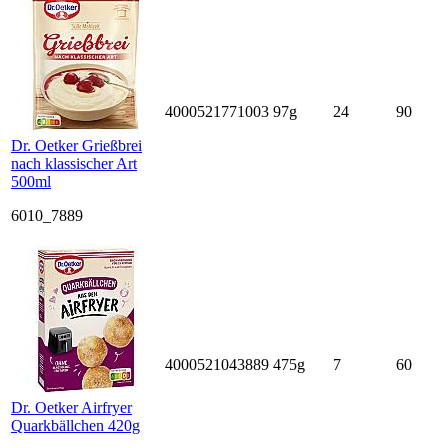
4000521771003
97g
24
90
Dr. Oetker Grießbrei
nach klassischer Art
500ml
6010_7889
4000521043889
475g
7
60
Dr. Oetker Airfryer
Quarkbällchen 420g