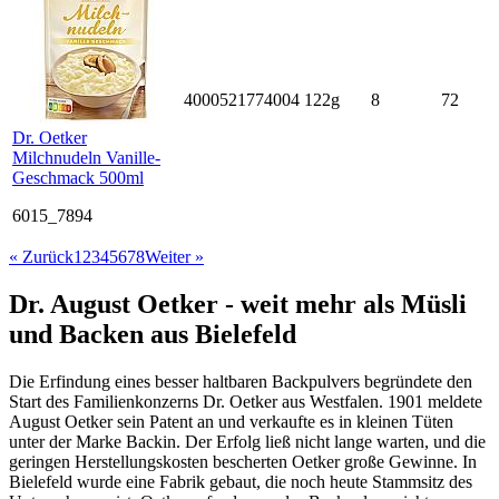
4000521774004
122g
8
72
Dr. Oetker
Milchnudeln Vanille-
Geschmack 500ml
6015_7894
« Zurück
1
2
3
4
5
6
7
8
Weiter »
Dr. August Oetker - weit mehr als Müsli
und Backen aus Bielefeld
Die Erfindung eines besser haltbaren Backpulvers begründete den
Start des Familienkonzerns Dr. Oetker aus Westfalen. 1901 meldete
August Oetker sein Patent an und verkaufte es in kleinen Tüten
unter der Marke Backin. Der Erfolg ließ nicht lange warten, und die
geringen Herstellungskosten bescherten Oetker große Gewinne. In
Bielefeld wurde eine Fabrik gebaut, die noch heute Stammsitz des