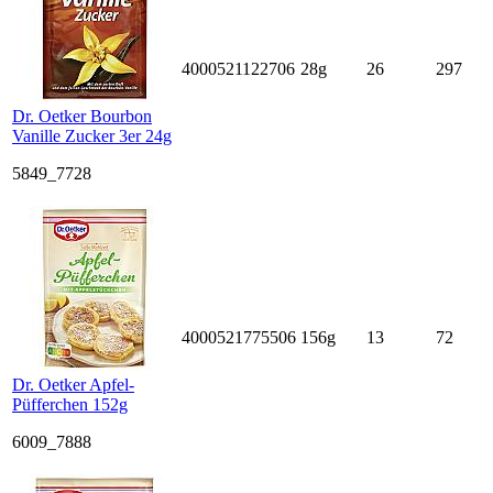
4000521122706
28g
26
297
Dr. Oetker Bourbon
Vanille Zucker 3er 24g
5849_7728
4000521775506
156g
13
72
Dr. Oetker Apfel-
Püfferchen 152g
6009_7888