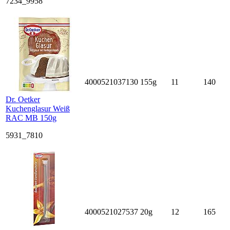
7234_9958
4000521037130
155g
11
140
Dr. Oetker
Kuchenglasur Weiß
RAC MB 150g
5931_7810
4000521027537
20g
12
165