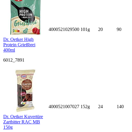
4000521029500
101g
20
90
Dr. Oetker High
Protein Grießbrei
400ml
6012_7891
4000521007027
152g
24
140
Dr. Oetker Kuvertüre
Zartbitter RAC MB
150g