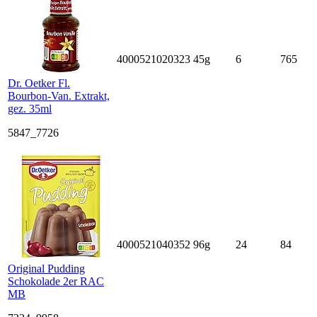
4000521020323
45g
6
765
Dr. Oetker Fl.
Bourbon-Van. Extrakt,
gez. 35ml
5847_7726
4000521040352
96g
24
84
Original Pudding
Schokolade 2er RAC
MB