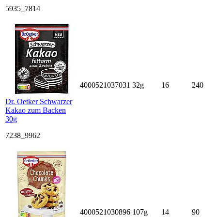
5935_7814
4000521037031
32g
16
240
Dr. Oetker Schwarzer
Kakao zum Backen
30g
7238_9962
4000521030896
107g
14
90