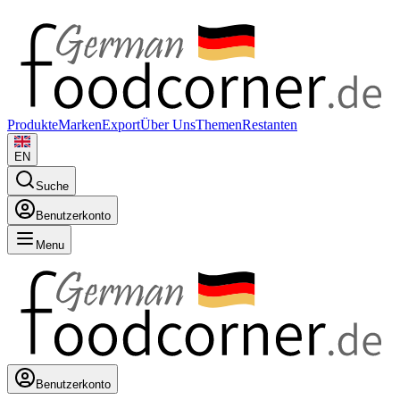
Produkte
Marken
Export
Über Uns
Themen
Restanten
EN
Suche
Benutzerkonto
Menu
Benutzerkonto