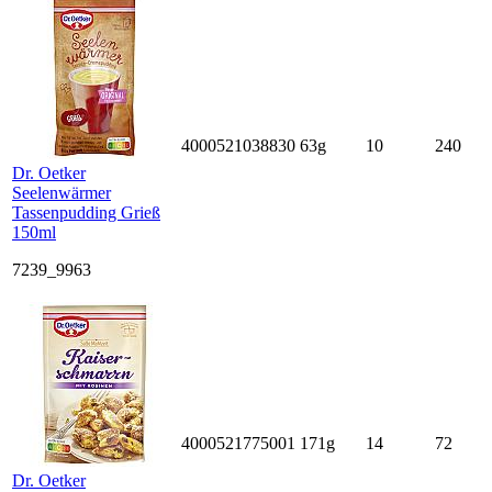
4000521038830
63g
10
240
Dr. Oetker
Seelenwärmer
Tassenpudding Grieß
150ml
7239_9963
4000521775001
171g
14
72
Dr. Oetker