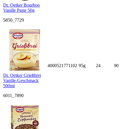
Dr. Oetker Bourbon
Vanille Paste 50g
5850_7729
4000521771102
95g
24
90
Dr. Oetker Grießbrei
Vanille-Geschmack
500ml
6011_7890