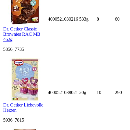
4000521030216
533g
8
60
Dr. Oetker Classic
Brownies RAC MB
462g
5856_7735
4000521038021
20g
10
290
Dr. Oetker Liebevolle
Herzen
5936_7815