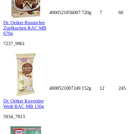
4000521856007
720g
7
60
Dr. Oetker Russischer
Zupfkuchen RAC MB
670g
7237_9961
4000521007249
152g
12
245
Dr. Oetker Kuvertüre
Weiß RAC MB 150g
5934_7813