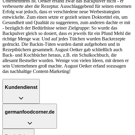
Unternehmens ist. Oetker erfand zwar das Backpulver nicht - er
verbesserte aber die Rezeptur. Ausschlaggebend für seinen enormen
Erfolg war jedoch, dass er verschiedene neue Werbestrategien
entwickelte. Zum einen setzte er gezielt seinen Doktortitel ein, um
Gesundheit und Qualität zu suggerieren, zum anderen dachte er mit
- bezüglich der Bedürfnisse seiner Zielgruppe: So wurde das
Backpulver gleich so dosiert, dass es jeweils für ein Pfund Mehl die
richtige Menge war. Und auf jedes Tütchen wurden Backrezepte
gedruckt. Die Backin-Tüten wurden damit aufgehoben und in
Rezeptbüchern gesammelt. August Oetker gab schließlich auch
Back- und Kochbücher heraus, z.B. ein Schulkochbuch, die
allesamt Bestseller wurden. Wenige von vielen Ideen, mit denen er
sein Unternehmen groß machte. August Oetker erfand sozusagen
das nachhaltige Content-Marketing!
Kundendienst
germanfoodcorner.de