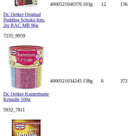
4000521040376
103g
12
156
Dr. Oetker Original
Pudding Schoko fein.
2er RAC MB 96g
7235_9959
4000521034245
138g
6
372
Dr. Oetker Kunterbunte
Kristalle 100g
5932_7811