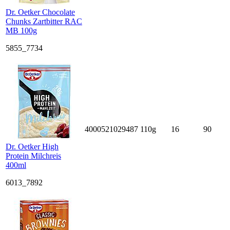
Dr. Oetker Chocolate
Chunks Zartbitter RAC
MB 100g
5855_7734
4000521029487
110g
16
90
Dr. Oetker High
Protein Milchreis
400ml
6013_7892