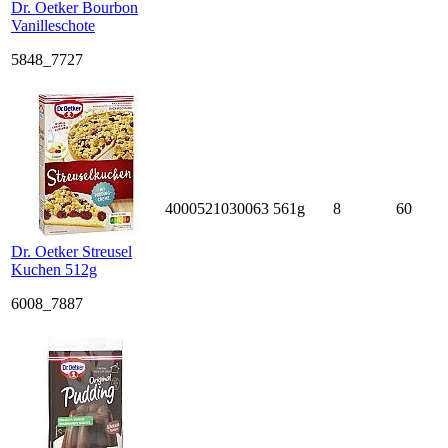
Dr. Oetker Bourbon
Vanilleschote
5848_7727
4000521030063
561g
8
60
Dr. Oetker Streusel
Kuchen 512g
6008_7887