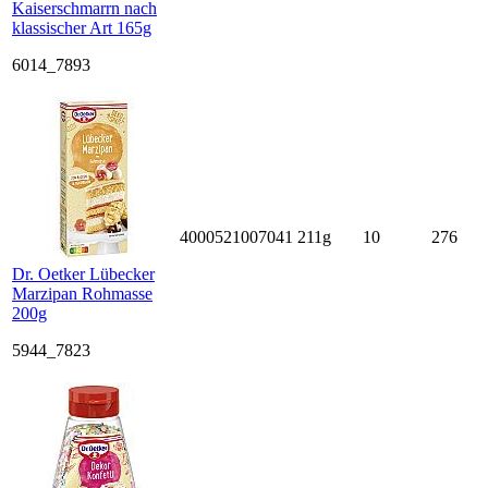
Kaiserschmarrn nach
klassischer Art 165g
6014_7893
4000521007041
211g
10
276
Dr. Oetker Lübecker
Marzipan Rohmasse
200g
5944_7823