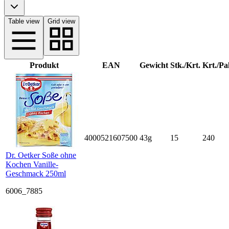
Table view
Grid view
Produkt
EAN
Gewicht
Stk./Krt.
Krt./Pal
4000521607500
43g
15
240
Dr. Oetker Soße ohne
Kochen Vanille-
Geschmack 250ml
6006_7885