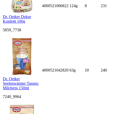
4000521006822
124g
8
231
Dr. Oetker Dekor
Konfetti 100g
5859_7738
4000521042820
63g
10
240
Dr. Oetker
Seelenwärmer Tassen-
Milchreis 150ml
7240_9964