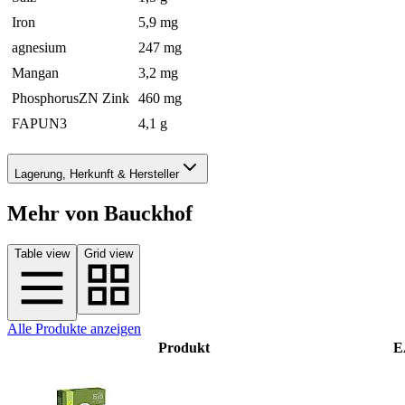
Iron
5,9 mg
agnesium
247 mg
Mangan
3,2 mg
PhosphorusZN Zink
460 mg
FAPUN3
4,1 g
Lagerung, Herkunft & Hersteller
Mehr von Bauckhof
Table view
Grid view
Alle Produkte anzeigen
Produkt
E