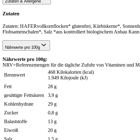
Zutaten & Allergene
Zutaten
Zutaten: HAFERvollkornflocken* glutenfrei, Kürbiskerne*, Sonnenb
Flohsamenschalen*, Salz *aus kontrolliert biologischem Anbau Kann
Nährwerte pro 100g
Nährwerte pro 100g:
NRV=Referenzmengen für die tägliche Zufuhr von Vitaminen und Min
468 Kilokalorien (kcal)
Brennwert
1.949 Kilojoule (kJ)
Fett
28 g
gesättigte Fettsäuren
3,9 g
Kohlenhydrate
29 g
Zucker
0,8 g
Balaststoffe
13 g
Eiweiß
20 g
Salz
1,5 g