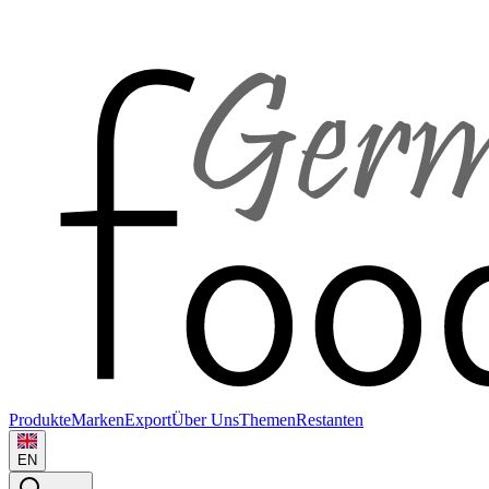
Produkte
Marken
Export
Über Uns
Themen
Restanten
EN