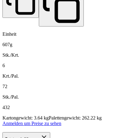
Einheit
607g
Stk./Krt.
6
Krt./Pal.
72
Stk./Pal.
432
Kartongewicht: 3.64 kg
Palettengewicht: 262.22 kg
Anmelden um Preise zu sehen