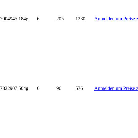
7004945
184g
6
205
1230
Anmelden um Preise z
7822907
504g
6
96
576
Anmelden um Preise z