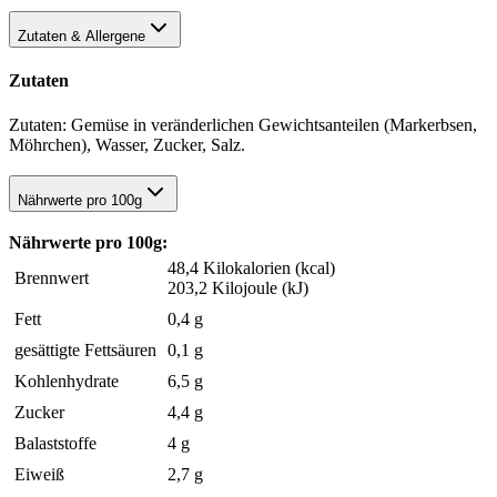
Zutaten & Allergene
Zutaten
Zutaten: Gemüse in veränderlichen Gewichtsanteilen (Markerbsen,
Möhrchen), Wasser, Zucker, Salz.
Nährwerte pro 100g
Nährwerte pro 100g:
48,4 Kilokalorien (kcal)
Brennwert
203,2 Kilojoule (kJ)
Fett
0,4 g
gesättigte Fettsäuren
0,1 g
Kohlenhydrate
6,5 g
Zucker
4,4 g
Balaststoffe
4 g
Eiweiß
2,7 g