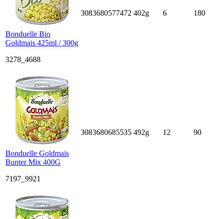
3083680577472
402g
6
180
Bonduelle Bio
Goldmais 425ml / 300g
3278_4688
3083680685535
492g
12
90
Bonduelle Goldmais
Bunter Mix 400G
7197_9921