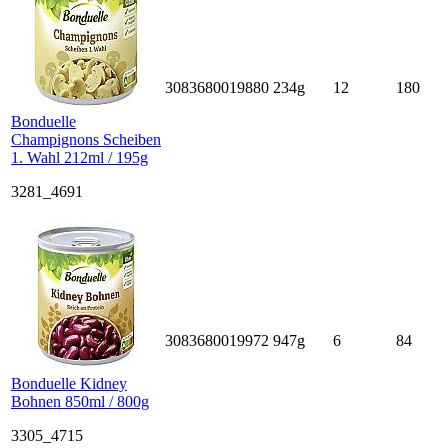
3083680019880
234g
12
180
Bonduelle
Champignons Scheiben
1. Wahl 212ml / 195g
3281_4691
3083680019972
947g
6
84
Bonduelle Kidney
Bohnen 850ml / 800g
3305_4715