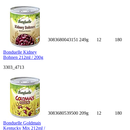
3083680043151
249g
12
180
Bonduelle Kidney
Bohnen 212ml / 200g
3303_4713
3083680539500
209g
12
180
Bonduelle Goldmais
Kentucky Mix 212ml /