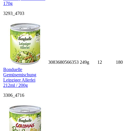
170g
3293_4703
3083680566353
249g
12
180
Bonduelle
Gemüsemischung
Leipziger Allerlei
212ml / 200g
3306_4716