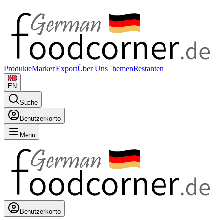
Produkte
Marken
Export
Über Uns
Themen
Restanten
EN
Suche
Benutzerkonto
Menu
Benutzerkonto