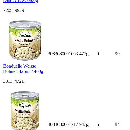
feine Auslese 400g
7205_9929
3083680001663
477g
6
90
Bonduelle Weisse
Bohnen 425ml / 400g
3311_4721
3083680001717
947g
6
84