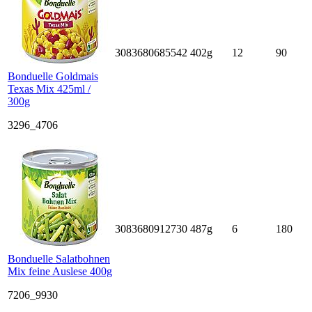
3083680685542
402g
12
90
Bonduelle Goldmais
Texas Mix 425ml /
300g
3296_4706
3083680912730
487g
6
180
Bonduelle Salatbohnen
Mix feine Auslese 400g
7206_9930