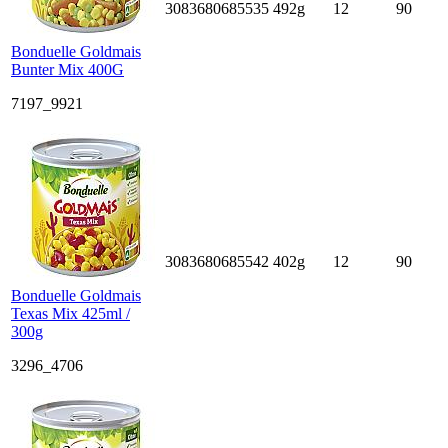
3083680685535
492g
12
90
Bonduelle Goldmais
Bunter Mix 400G
7197_9921
3083680685542
402g
12
90
Bonduelle Goldmais
Texas Mix 425ml /
300g
3296_4706