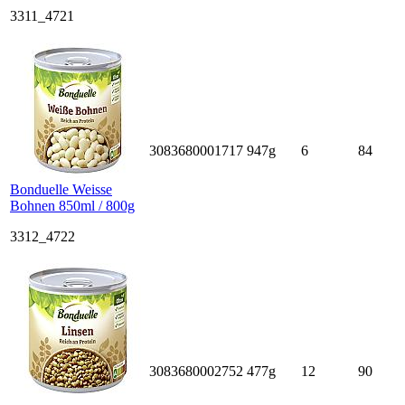
3311_4721
3083680001717
947g
6
84
Bonduelle Weisse
Bohnen 850ml / 800g
3312_4722
3083680002752
477g
12
90