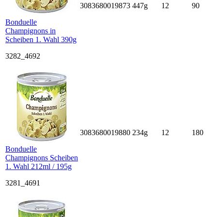
3083680019873
447g
12
90
Bonduelle
Champignons in
Scheiben 1. Wahl 390g
3282_4692
3083680019880
234g
12
180
Bonduelle
Champignons Scheiben
1. Wahl 212ml / 195g
3281_4691