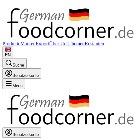
Produkte
Marken
Export
Über Uns
Themen
Restanten
EN
Suche
Benutzerkonto
Menu
Benutzerkonto