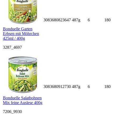
3083680823647
487g
6
180
Bonduelle Garten
Erbsen mit Möhrchen
425ml / 400g
3287_4697
3083680912730
487g
6
180
Bonduelle Salatbohnen
Mix feine Auslese 400g
7206_9930