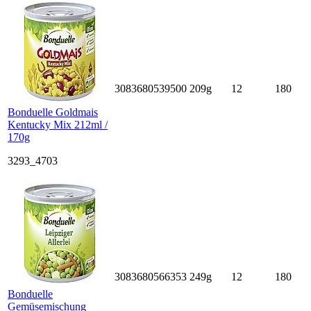
3083680539500
209g
12
180
Bonduelle Goldmais
Kentucky Mix 212ml /
170g
3293_4703
3083680566353
249g
12
180
Bonduelle
Gemüsemischung