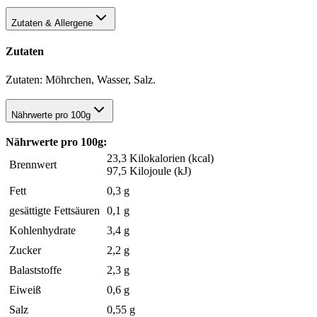
Zutaten & Allergene
Zutaten
Zutaten: Möhrchen, Wasser, Salz.
Nährwerte pro 100g
Nährwerte pro 100g:
23,3 Kilokalorien (kcal)
Brennwert
97,5 Kilojoule (kJ)
Fett
0,3 g
gesättigte Fettsäuren
0,1 g
Kohlenhydrate
3,4 g
Zucker
2,2 g
Balaststoffe
2,3 g
Eiweiß
0,6 g
Salz
0,55 g