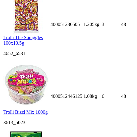
4000512365051
1.205kg
3
48
Trolli The Squiggles
100x10,5g
4652_6531
4000512446125
1.08kg
6
48
Trolli Bizzl Mix 1000g
3613_5023