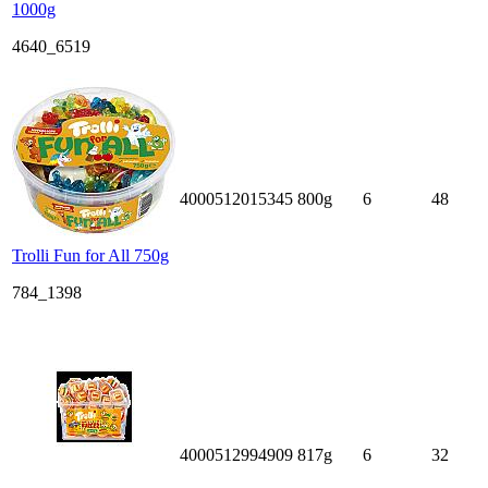
1000g
4640_6519
4000512015345
800g
6
48
Trolli Fun for All 750g
784_1398
4000512994909
817g
6
32