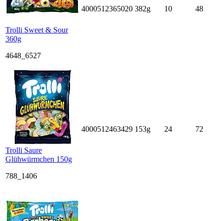
4000512365020
382g
10
48
Trolli Sweet & Sour
360g
4648_6527
4000512463429
153g
24
72
Trolli Saure
Glühwürmchen 150g
788_1406