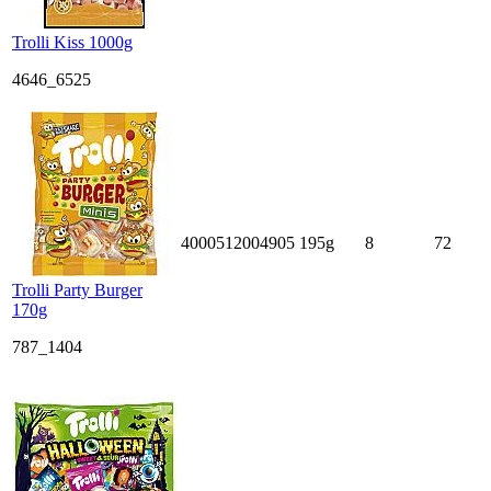
Trolli Kiss 1000g
4646_6525
4000512004905
195g
8
72
Trolli Party Burger
170g
787_1404