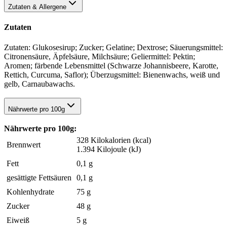
Zutaten & Allergene
Zutaten
Zutaten: Glukosesirup; Zucker; Gelatine; Dextrose; Säuerungsmittel:
Citronensäure, Äpfelsäure, Milchsäure; Geliermittel: Pektin;
Aromen; färbende Lebensmittel (Schwarze Johannisbeere, Karotte,
Rettich, Curcuma, Saflor); Überzugsmittel: Bienenwachs, weiß und
gelb, Carnaubawachs.
Nährwerte pro 100g
Nährwerte pro 100g:
328 Kilokalorien (kcal)
Brennwert
1.394 Kilojoule (kJ)
Fett
0,1 g
gesättigte Fettsäuren
0,1 g
Kohlenhydrate
75 g
Zucker
48 g
Eiweiß
5 g