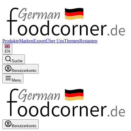
Produkte
Marken
Export
Über Uns
Themen
Restanten
EN
Suche
Benutzerkonto
Menu
Benutzerkonto