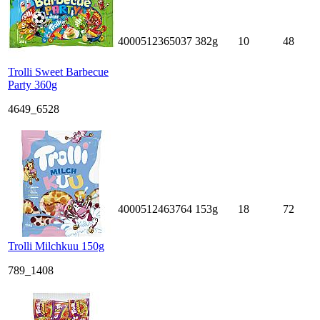
4000512365037
382g
10
48
Trolli Sweet Barbecue
Party 360g
4649_6528
4000512463764
153g
18
72
Trolli Milchkuu 150g
789_1408