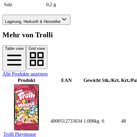
Salz
0,2 g
Lagerung, Herkunft & Hersteller
Mehr von Trolli
Table view
Grid view
Alle Produkte anzeigen
Produkt
EAN
Gewicht
Stk./Krt.
Krt./Pal
4000512733034
1.008kg
6
48
Trolli Playmouse