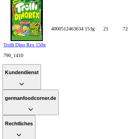
4000512463634
153g
21
72
Trolli Dino Rex 150g
790_1410
Kundendienst
germanfoodcorner.de
Rechtliches