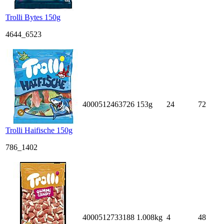
Trolli Bytes 150g
4644_6523
4000512463726
153g
24
72
Trolli Haifische 150g
786_1402
4000512733188
1.008kg
4
48