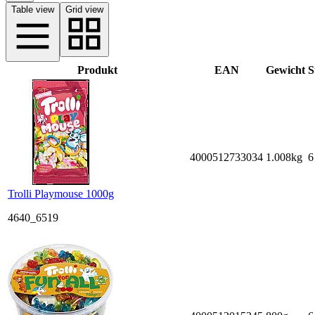
Table view
Grid view
Produkt
EAN
Gewicht
S
4000512733034
1.008kg
6
Trolli Playmouse 1000g
4640_6519