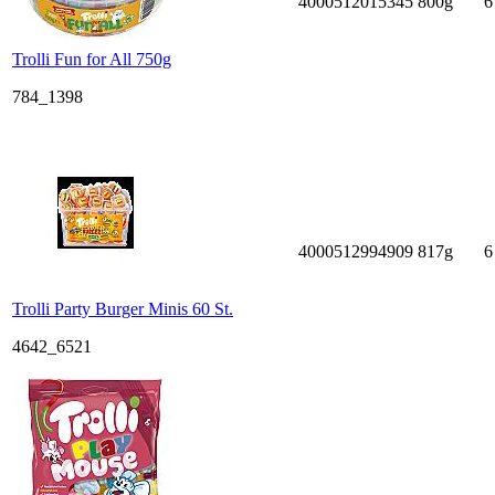
4000512015345
800g
6
Trolli Fun for All 750g
784_1398
4000512994909
817g
6
Trolli Party Burger Minis 60 St.
4642_6521