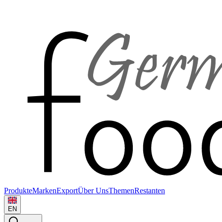
Produkte
Marken
Export
Über Uns
Themen
Restanten
EN