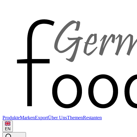
Produkte
Marken
Export
Über Uns
Themen
Restanten
EN