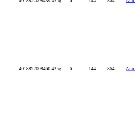
4018852008439
435g
6
144
864
Anme
4018852008460
435g
6
144
864
Anme