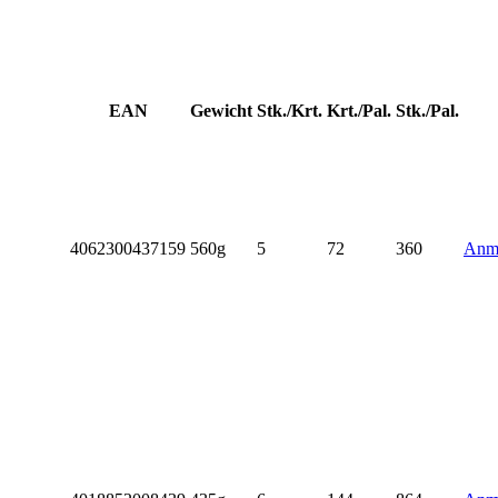
EAN
Gewicht
Stk./Krt.
Krt./Pal.
Stk./Pal.
4062300437159
560g
5
72
360
Anme