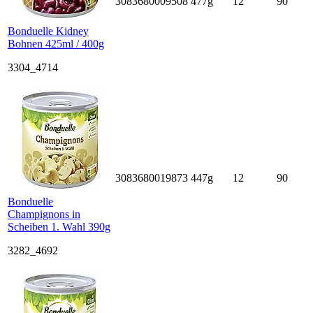
3083680009508
477g
12
90
Bonduelle Kidney
Bohnen 425ml / 400g
3304_4714
3083680019873
447g
12
90
Bonduelle
Champignons in
Scheiben 1. Wahl 390g
3282_4692