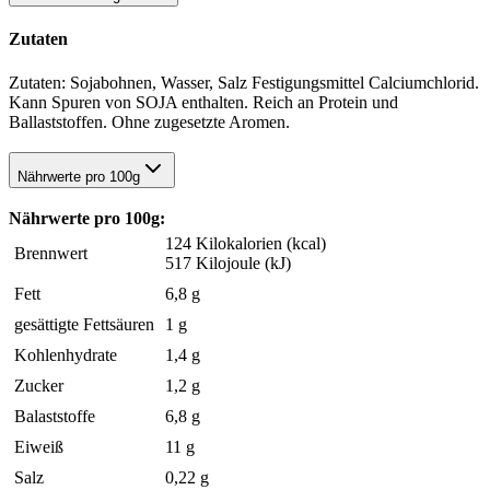
Zutaten
Zutaten: Sojabohnen, Wasser, Salz Festigungsmittel Calciumchlorid.
Kann Spuren von SOJA enthalten. Reich an Protein und
Ballaststoffen. Ohne zugesetzte Aromen.
Nährwerte pro 100g
Nährwerte pro 100g:
124 Kilokalorien (kcal)
Brennwert
517 Kilojoule (kJ)
Fett
6,8 g
gesättigte Fettsäuren
1 g
Kohlenhydrate
1,4 g
Zucker
1,2 g
Balaststoffe
6,8 g
Eiweiß
11 g
Salz
0,22 g