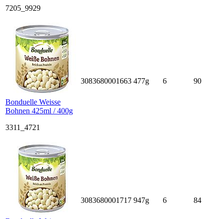
7205_9929
3083680001663
477g
6
90
Bonduelle Weisse
Bohnen 425ml / 400g
3311_4721
3083680001717
947g
6
84