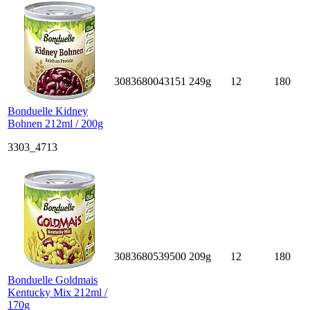
3083680043151
249g
12
180
Bonduelle Kidney
Bohnen 212ml / 200g
3303_4713
3083680539500
209g
12
180
Bonduelle Goldmais
Kentucky Mix 212ml /
170g