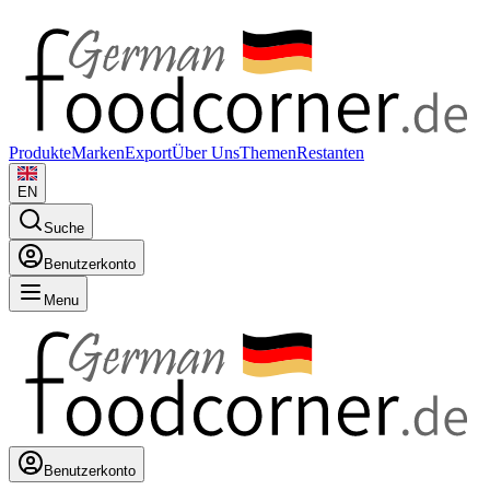
Produkte
Marken
Export
Über Uns
Themen
Restanten
EN
Suche
Benutzerkonto
Menu
Benutzerkonto