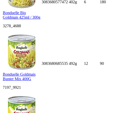
3083680577472
402g
6
180
Bonduelle Bio
Goldmais 425ml / 300g
3278_4688
3083680685535
492g
12
90
Bonduelle Goldmais
Bunter Mix 400G
7197_9921