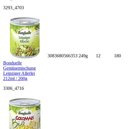
3293_4703
3083680566353
249g
12
180
Bonduelle
Gemüsemischung
Leipziger Allerlei
212ml / 200g
3306_4716