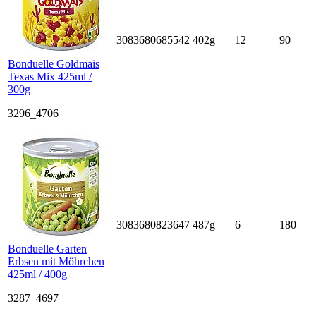
3083680685542
402g
12
90
Bonduelle Goldmais
Texas Mix 425ml /
300g
3296_4706
3083680823647
487g
6
180
Bonduelle Garten
Erbsen mit Möhrchen
425ml / 400g
3287_4697