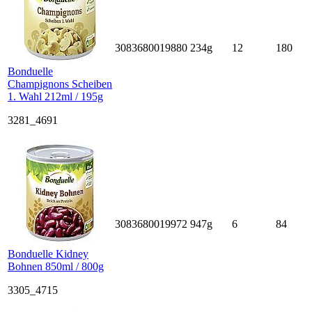
3083680019880
234g
12
180
Bonduelle
Champignons Scheiben
1. Wahl 212ml / 195g
3281_4691
3083680019972
947g
6
84
Bonduelle Kidney
Bohnen 850ml / 800g
3305_4715