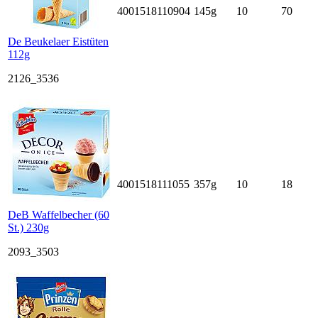
4001518110904
145g
10
70
De Beukelaer Eistüten
112g
2126_3536
4001518111055
357g
10
18
DeB Waffelbecher (60
St.) 230g
2093_3503