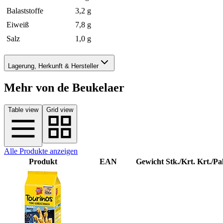
Balaststoffe
3,2 g
Eiweiß
7,8 g
Salz
1,0 g
Lagerung, Herkunft & Hersteller
Mehr von de Beukelaer
Table view
Grid view
Alle Produkte anzeigen
Produkt
EAN
Gewicht
Stk./Krt.
Krt./Pal