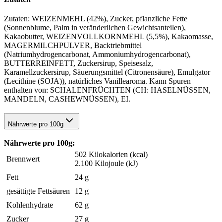
Zutaten: WEIZENMEHL (42%), Zucker, pflanzliche Fette
(Sonnenblume, Palm in veränderlichen Gewichtsanteilen),
Kakaobutter, WEIZENVOLLKORNMEHL (5,5%), Kakaomasse,
MAGERMILCHPULVER, Backtriebmittel
(Natriumhydrogencarbonat, Ammoniumhydrogencarbonat),
BUTTERREINFETT, Zuckersirup, Speisesalz,
Karamellzuckersirup, Säuerungsmittel (Citronensäure), Emulgator
(Lecithine (SOJA)), natürliches Vanillearoma. Kann Spuren
enthalten von: SCHALENFRÜCHTEN (CH: HASELNÜSSEN,
MANDELN, CASHEWNÜSSEN), EI.
Nährwerte pro 100g
Nährwerte pro 100g:
502 Kilokalorien (kcal)
Brennwert
2.100 Kilojoule (kJ)
Fett
24 g
gesättigte Fettsäuren
12 g
Kohlenhydrate
62 g
Zucker
27 g