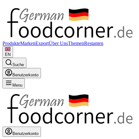
Produkte
Marken
Export
Über Uns
Themen
Restanten
EN
Suche
Benutzerkonto
Menu
Benutzerkonto