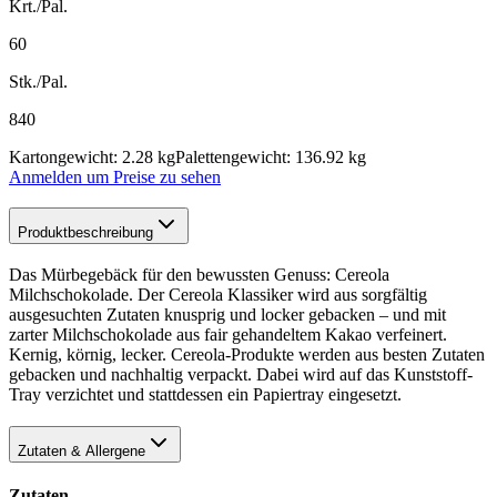
Krt./Pal.
60
Stk./Pal.
840
Kartongewicht: 2.28 kg
Palettengewicht: 136.92 kg
Anmelden um Preise zu sehen
Produktbeschreibung
Das Mürbegebäck für den bewussten Genuss: Cereola
Milchschokolade. Der Cereola Klassiker wird aus sorgfältig
ausgesuchten Zutaten knusprig und locker gebacken – und mit
zarter Milchschokolade aus fair gehandeltem Kakao verfeinert.
Kernig, körnig, lecker. Cereola-Produkte werden aus besten Zutaten
gebacken und nachhaltig verpackt. Dabei wird auf das Kunststoff-
Tray verzichtet und stattdessen ein Papiertray eingesetzt.
Zutaten & Allergene
Zutaten