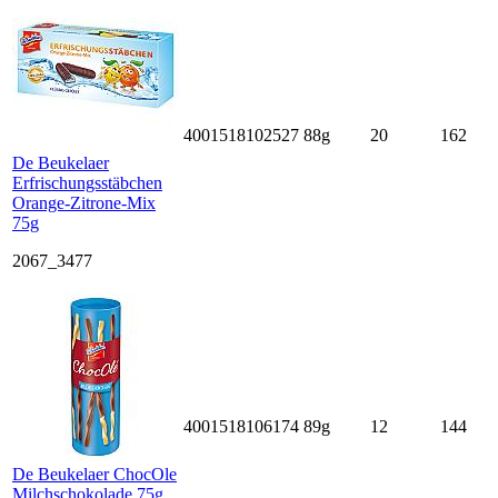
4001518102527
88g
20
162
De Beukelaer
Erfrischungsstäbchen
Orange-Zitrone-Mix
75g
2067_3477
4001518106174
89g
12
144
De Beukelaer ChocOle
Milchschokolade 75g