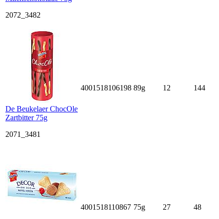
2072_3482
4001518106198
89g
12
144
De Beukelaer ChocOle
Zartbitter 75g
2071_3481
4001518110867
75g
27
48