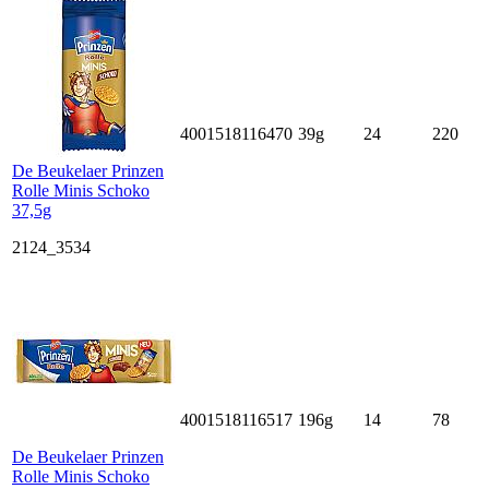
4001518116470
39g
24
220
De Beukelaer Prinzen
Rolle Minis Schoko
37,5g
2124_3534
4001518116517
196g
14
78
De Beukelaer Prinzen
Rolle Minis Schoko