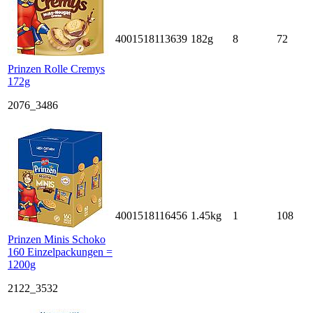
4001518113639
182g
8
72
Prinzen Rolle Cremys
172g
2076_3486
4001518116456
1.45kg
1
108
Prinzen Minis Schoko
160 Einzelpackungen =
1200g
2122_3532