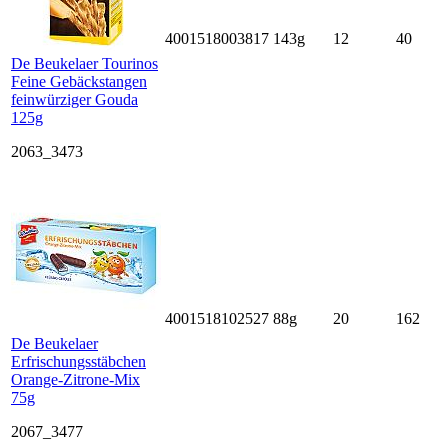
4001518003817
143g
12
40
De Beukelaer Tourinos
Feine Gebäckstangen
feinwürziger Gouda
125g
2063_3473
4001518102527
88g
20
162
De Beukelaer
Erfrischungsstäbchen
Orange-Zitrone-Mix
75g
2067_3477