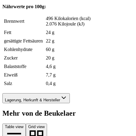
Nährwerte pro 100g:
496 Kilokalorien (kcal)
Brennwert
2.076 Kilojoule (kJ)
Fett
24 g
gesättigte Fettsäuren
22 g
Kohlenhydrate
60 g
Zucker
20 g
Balaststoffe
4,6 g
Eiweiß
7,7 g
Salz
0,4 g
Lagerung, Herkunft & Hersteller
Mehr von de Beukelaer
Table view
Grid view