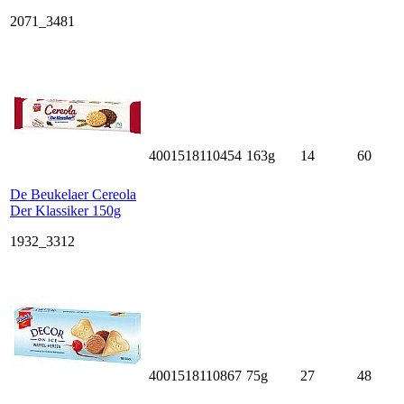
2071_3481
4001518110454
163g
14
60
De Beukelaer Cereola
Der Klassiker 150g
1932_3312
4001518110867
75g
27
48