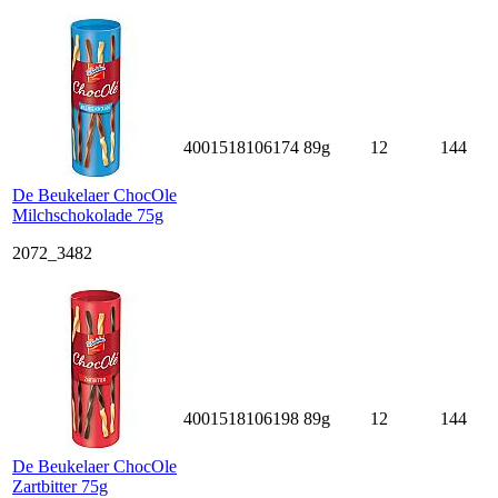
4001518106174
89g
12
144
De Beukelaer ChocOle
Milchschokolade 75g
2072_3482
4001518106198
89g
12
144
De Beukelaer ChocOle
Zartbitter 75g