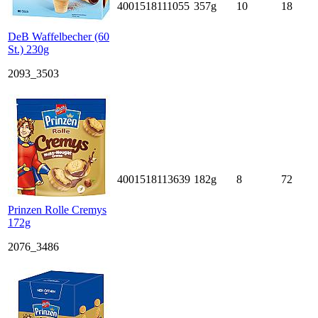
4001518111055
357g
10
18
DeB Waffelbecher (60
St.) 230g
2093_3503
4001518113639
182g
8
72
Prinzen Rolle Cremys
172g
2076_3486