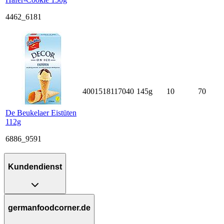
4462_6181
4001518117040
145g
10
70
De Beukelaer Eistüten
112g
6886_9591
Kundendienst
germanfoodcorner.de