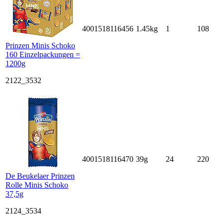
4001518116456
1.45kg
1
108
Prinzen Minis Schoko
160 Einzelpackungen =
1200g
2122_3532
4001518116470
39g
24
220
De Beukelaer Prinzen
Rolle Minis Schoko
37,5g
2124_3534