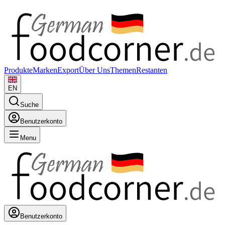
Produkte
Marken
Export
Über Uns
Themen
Restanten
EN
Suche
Benutzerkonto
Menu
Benutzerkonto