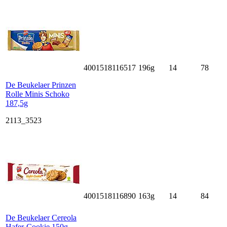
4001518116517
196g
14
78
De Beukelaer Prinzen
Rolle Minis Schoko
187,5g
2113_3523
4001518116890
163g
14
84
De Beukelaer Cereola
Hafer-Cookie 150g