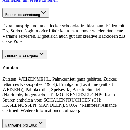
Anmelden um Preise zu sehen
Produktbeschreibung
Extra knusprig und innen lecker schokoladig. Ideal zum Füllen mit
Eis, Sorbet, Joghurt oder Likör kann man immer wieder eine neue
Variante servieren. Eignet sich auch gut zuf kreative Backideen z.B.
Cake-Pops
Zutaten & Allergene
Zutaten
Zutaten: WEIZENMEHL, Palmkernfett ganz gehärtet, Zucker,
fettarmes Kakaopulver° (9 %), Emulgator (Lecithine (enthält
WEIZEN)), Palmkernfett, Speisesalz, Backtriebmittel
(Natriumhydrogencarbonat), MOLKENERZEUGNIS. Kann
Spuren enthalten von: SCHALENFRÜCHTEN (CH:
HASELNÜSSEN, MANDELN), SOJA. °Rainforest Alliance
Certified. Weitere Informationen auf ra.org.
Nährwerte pro 100g