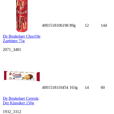
4001518106198
89g
12
144
De Beukelaer ChocOle
Zartbitter 75g
2071_3481
4001518110454
163g
14
60
De Beukelaer Cereola
Der Klassiker 150g
1932_3312