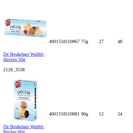
4001518110867
75g
27
48
De Beukelaer Waffel-
Herzen 50g
2128_3538
4001518110881
90g
12
24
De Beukelaer Waffel-
Becher 60g