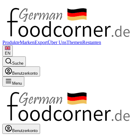
Produkte
Marken
Export
Über Uns
Themen
Restanten
EN
Suche
Benutzerkonto
Menu
Benutzerkonto