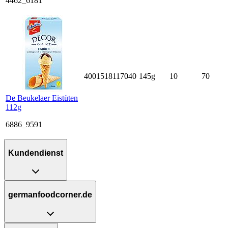
4462_6181
4001518117040
145g
10
70
De Beukelaer Eistüten
112g
6886_9591
Kundendienst
germanfoodcorner.de