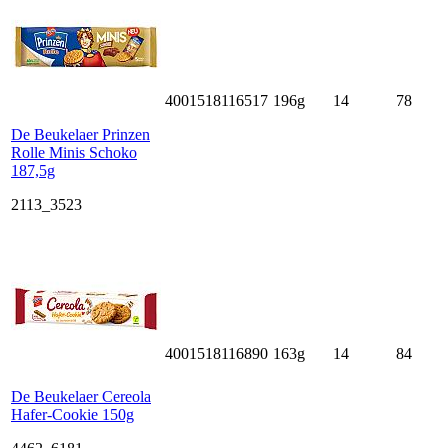
4001518116517
196g
14
78
De Beukelaer Prinzen
Rolle Minis Schoko
187,5g
2113_3523
4001518116890
163g
14
84
De Beukelaer Cereola
Hafer-Cookie 150g