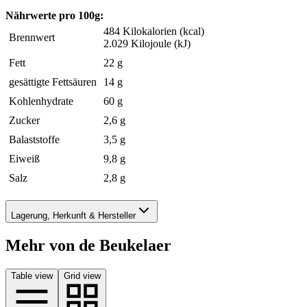
Nährwerte pro 100g:
484 Kilokalorien (kcal)
Brennwert
2.029 Kilojoule (kJ)
Fett
22 g
gesättigte Fettsäuren
14 g
Kohlenhydrate
60 g
Zucker
2,6 g
Balaststoffe
3,5 g
Eiweiß
9,8 g
Salz
2,8 g
Lagerung, Herkunft & Hersteller
Mehr von de Beukelaer
Table view
Grid view