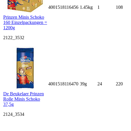
4001518116456
1.45kg
1
108
Prinzen Minis Schoko
160 Einzelpackungen =
1200g
2122_3532
4001518116470
39g
24
220
De Beukelaer Prinzen
Rolle Minis Schoko
37,5g
2124_3534