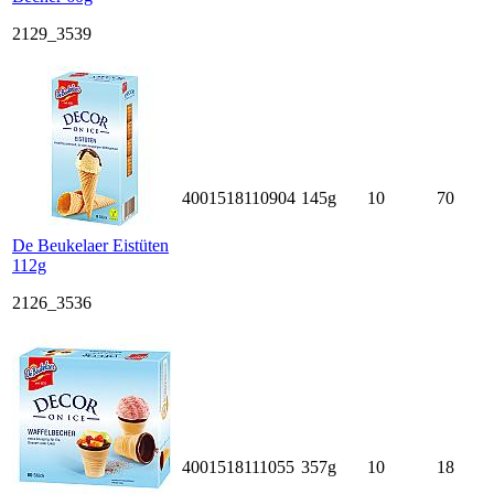
2129_3539
4001518110904
145g
10
70
De Beukelaer Eistüten
112g
2126_3536
4001518111055
357g
10
18