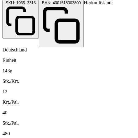
Herkunftsland:
SKU: 1935_3315
EAN: 4001518003800
Deutschland
Einheit
143g
Stk./Krt.
12
Krt./Pal.
40
Stk./Pal.
480