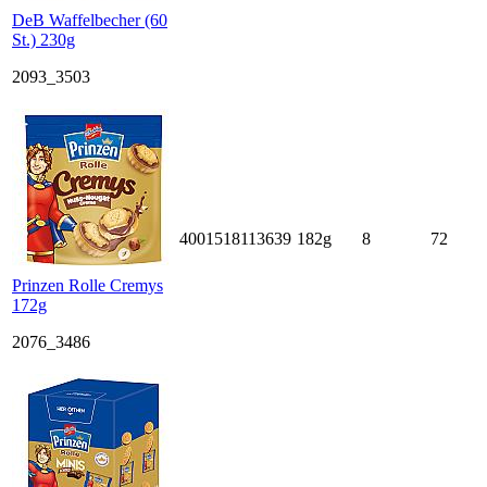
DeB Waffelbecher (60
St.) 230g
2093_3503
4001518113639
182g
8
72
Prinzen Rolle Cremys
172g
2076_3486