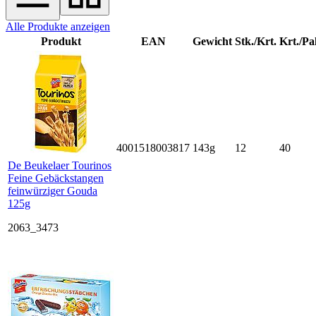
Alle Produkte anzeigen
Produkt
EAN
Gewicht
Stk./Krt.
Krt./Pal
4001518003817
143g
12
40
De Beukelaer Tourinos
Feine Gebäckstangen
feinwürziger Gouda
125g
2063_3473