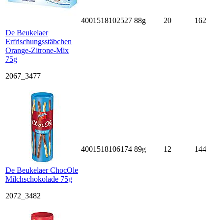
4001518102527
88g
20
162
De Beukelaer
Erfrischungsstäbchen
Orange-Zitrone-Mix
75g
2067_3477
4001518106174
89g
12
144
De Beukelaer ChocOle
Milchschokolade 75g
2072_3482