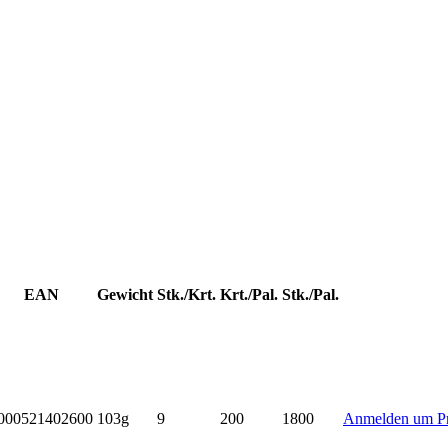
EAN
Gewicht
Stk./Krt.
Krt./Pal.
Stk./Pal.
000521402600
103g
9
200
1800
Anmelden um Pr