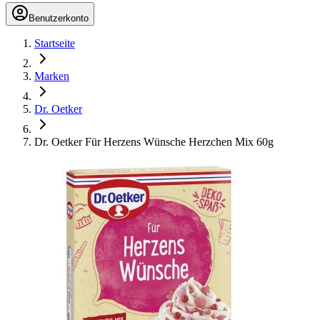
Benutzerkonto
Startseite
Marken
Dr. Oetker
Dr. Oetker Für Herzens Wünsche Herzchen Mix 60g