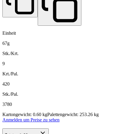
Einheit
67g
Stk./Krt.
9
Krt./Pal.
420
Stk./Pal.
3780
Kartongewicht: 0.60 kg
Palettengewicht: 253.26 kg
Anmelden um Preise zu sehen