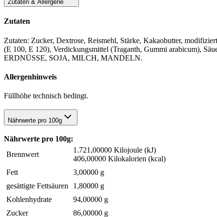
Zutaten & Allergene
Zutaten
Zutaten: Zucker, Dextrose, Reismehl, Stärke, Kakaobutter, modifiziert
(E 100, E 120), Verdickungsmittel (Traganth, Gummi arabicum), Säu
ERDNÜSSE, SOJA, MILCH, MANDELN.
Allergenhinweis
Füllhöhe technisch bedingt.
Nährwerte pro 100g
Nährwerte pro 100g:
1.721,00000 Kilojoule (kJ)
Brennwert
406,00000 Kilokalorien (kcal)
Fett
3,00000 g
gesättigte Fettsäuren
1,80000 g
Kohlenhydrate
94,00000 g
Zucker
86,00000 g