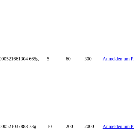
000521661304
665g
5
60
300
Anmelden um Pr
000521037888
73g
10
200
2000
Anmelden um Pr