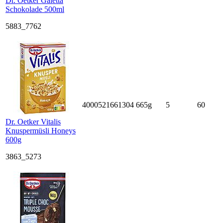
Dr. Oetker Galetta
Schokolade 500ml
5883_7762
4000521661304
665g
5
60
Dr. Oetker Vitalis
Knuspermüsli Honeys
600g
3863_5273