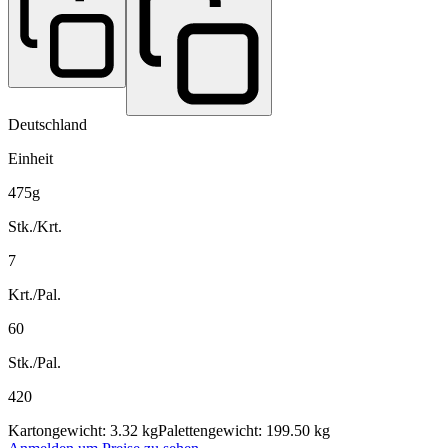
Deutschland
Einheit
475g
Stk./Krt.
7
Krt./Pal.
60
Stk./Pal.
420
Kartongewicht: 3.32 kg
Palettengewicht: 199.50 kg