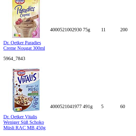
4000521002930
75g
11
200
Dr. Oetker Paradies
Creme Nougat 300ml
5964_7843
4000521041977
491g
5
60
Dr. Oetker Vitalis
Weniger Süß Schoko
Müsli RAC MB 450g