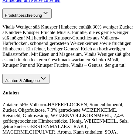
Anmelden um Preise zu sehen
Produktbeschreibung
Vitalis Weniger süß Knusper Himbeere enthält 30% weniger Zucker
als andere Knusper-Früchte-Müslis. Für alle, die es gerne weniger
süß mögen! Mit herrlichen Knusper-Crunchies aus Vollkorn-
Haferflocken, schonend gerösteten Weizenkeimen sowie fruchtigen
Himbeeren. Ein feiner, beeriger Genuss! Reich an hochwertigen
Ballaststoffen. Mit Eisen und Magnesium. Vitalis Weniger süß gibt
es auch in den leckeren Geschmacksvarianten Schoko Müsli,
Knusper Pur und Knusper Früchte. Vitalis – Genuss, der gut tut!
Zutaten & Allergene
Zutaten
Zutaten: 56% Vollkorn-HAFERFLOCKEN, Sonnenblumenöl,
Zucker, Oligofruktose, 7,3% getrocknete WEIZENKEIME,
Reismehl, Glukosesirup, WEIZENVOLLKORNMEHL, 2,4%
gefriergetrocknete Himbeerstücke, Honig, WEIZENMEHL, Salz,
getrockneter GERSTENMALZEXTRAKT,
MAGERMILCHPULVER, Aroma. Kann enthalten: SOJA,