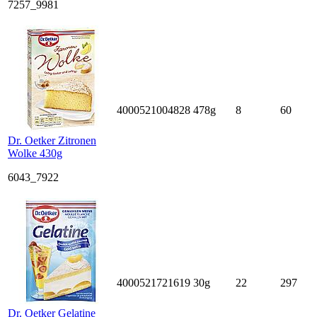
7257_9981
4000521004828
478g
8
60
Dr. Oetker Zitronen
Wolke 430g
6043_7922
4000521721619
30g
22
297
Dr. Oetker Gelatine