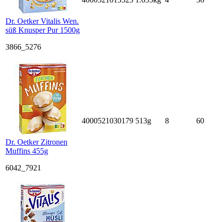
Dr. Oetker Vitalis Wen.
süß Knusper Pur 1500g
3866_5276
4000521030179
513g
8
60
Dr. Oetker Zitronen
Muffins 455g
6042_7921