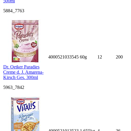
500ml
5884_7763
4000521033545
60g
12
200
Dr. Oetker Paradies
Creme d. J. Amarena-
Kirsch Ges. 300ml
5963_7842
4000521013523
1.655kg
4
36