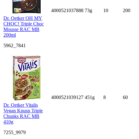
4000521037888
73g
10
200
Dr. Oetker OH MY
CHOC! Triple Choc
Mousse RAC MB
200ml
5962_7841
4000521039127
451g
8
60
Dr. Oetker Vitalis
Vegan Knusp Triple
Chunks RAC MB
410g
7255_9979