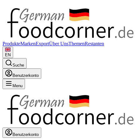
Produkte
Marken
Export
Über Uns
Themen
Restanten
EN
Suche
Benutzerkonto
Menu
Benutzerkonto