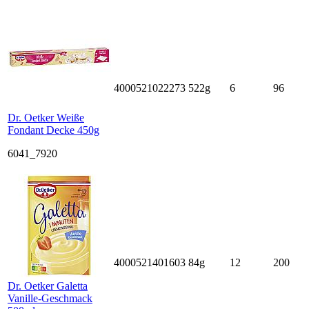
4000521022273
522g
6
96
Dr. Oetker Weiße
Fondant Decke 450g
6041_7920
4000521401603
84g
12
200
Dr. Oetker Galetta
Vanille-Geschmack