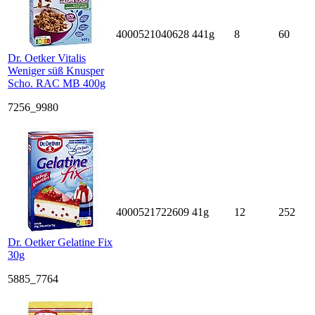
4000521040628
441g
8
60
Dr. Oetker Vitalis
Weniger süß Knusper
Scho. RAC MB 400g
7256_9980
4000521722609
41g
12
252
Dr. Oetker Gelatine Fix
30g
5885_7764