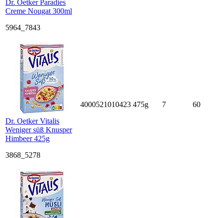
Dr. Oetker Paradies
Creme Nougat 300ml
5964_7843
4000521010423
475g
7
60
Dr. Oetker Vitalis
Weniger süß Knusper
Himbeer 425g
3868_5278