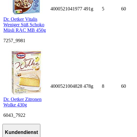
4000521041977
491g
5
60
Dr. Oetker Vitalis
Weniger Süß Schoko
Müsli RAC MB 450g
7257_9981
4000521004828
478g
8
60
Dr. Oetker Zitronen
Wolke 430g
6043_7922
Kundendienst