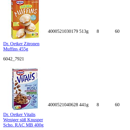
4000521030179
513g
8
60
Dr. Oetker Zitronen
Muffins 455g
6042_7921
4000521040628
441g
8
60
Dr. Oetker Vitalis
Weniger süß Knusper
Scho. RAC MB 400g