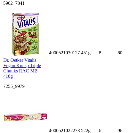
5962_7841
4000521039127
451g
8
60
Dr. Oetker Vitalis
Vegan Knusp Triple
Chunks RAC MB
410g
7255_9979
4000521022273
522g
6
96