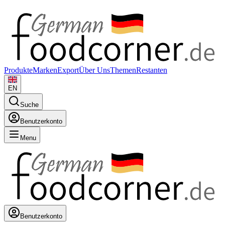
Produkte
Marken
Export
Über Uns
Themen
Restanten
EN
Suche
Benutzerkonto
Menu
Benutzerkonto