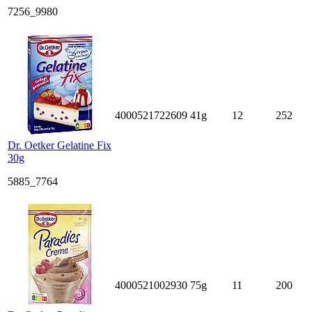
7256_9980
4000521722609
41g
12
252
Dr. Oetker Gelatine Fix
30g
5885_7764
4000521002930
75g
11
200