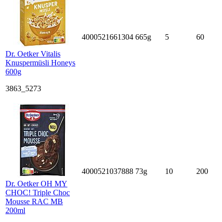
4000521661304
665g
5
60
Dr. Oetker Vitalis
Knuspermüsli Honeys
600g
3863_5273
4000521037888
73g
10
200
Dr. Oetker OH MY
CHOC! Triple Choc
Mousse RAC MB
200ml