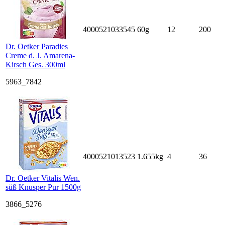
4000521033545
60g
12
200
Dr. Oetker Paradies
Creme d. J. Amarena-
Kirsch Ges. 300ml
5963_7842
4000521013523
1.655kg
4
36
Dr. Oetker Vitalis Wen.
süß Knusper Pur 1500g
3866_5276