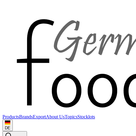
Products
Brands
Export
About Us
Topics
Stocklots
DE