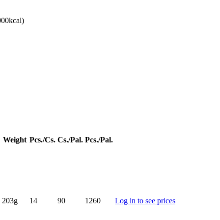
000kcal)
Weight
Pcs./Cs.
Cs./Pal.
Pcs./Pal.
203g
14
90
1260
Log in to see prices