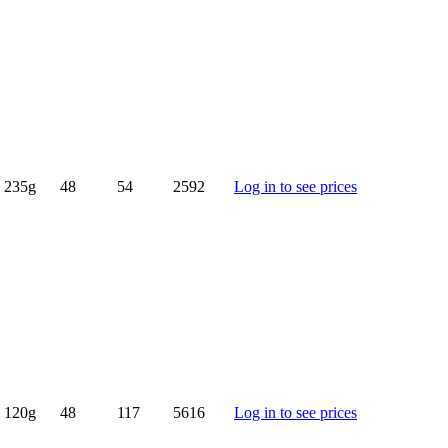
235g
48
54
2592
Log in to see prices
120g
48
117
5616
Log in to see prices