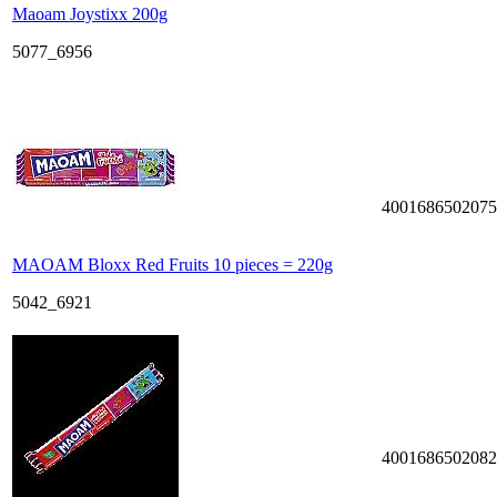
Maoam Joystixx 200g
5077_6956
4001686502075
MAOAM Bloxx Red Fruits 10 pieces = 220g
5042_6921
4001686502082