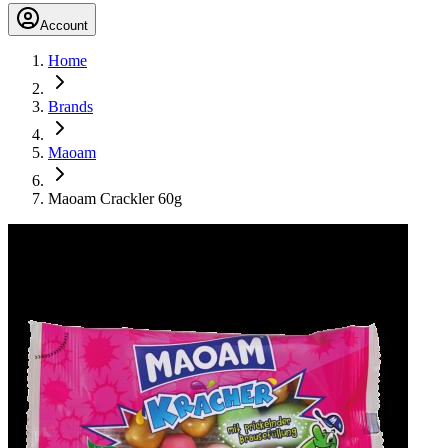
Account
Home
Brands
Maoam
Maoam Crackler 60g