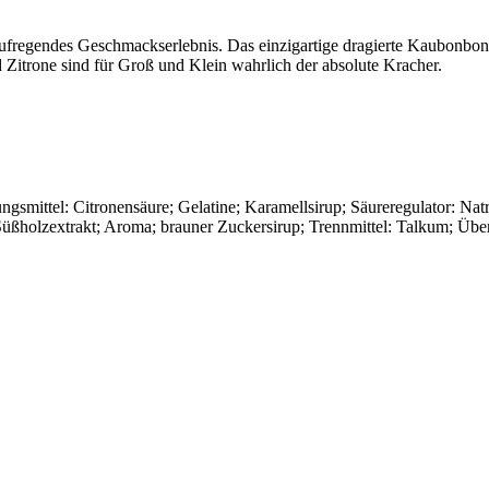
ufregendes Geschmackserlebnis. Das einzigartige dragierte Kaubonbon 
itrone sind für Groß und Klein wahrlich der absolute Kracher.
rungsmittel: Citronensäure; Gelatine; Karamellsirup; Säureregulator: Na
; Süßholzextrakt; Aroma; brauner Zuckersirup; Trennmittel: Talkum; Üb