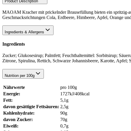
Product Description
MAOAM Kracher mit prickelnder Brausefüllung bieten ein spritzig-a
Geschmacksrichtungen Cola, Erdbeere, Himbeere, Apfel, Orange und Z
Ingredients & Allergens
Ingredients
Zucker; Glukosesirup; Palmfett; Feuchthaltemittel: Sorbitsirup; Säue
Zitrone, Spirulina, Rettich, Schwarze Johannisbeere, Karotte, Apfel
Nutrition per 100g
Nährwerte
pro 100g
Energie:
1727kJ/408kcal
Fett:
5,1g
davon gesättigte Fettsäuren:
2,5g
Kohlenhydrate:
90g
davon Zucker:
70g
Eiweiß:
0,7g