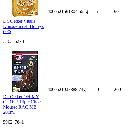
4000521661304
665g
5
60
Dr. Oetker Vitalis
Knuspermüsli Honeys
600g
3863_5273
4000521037888
73g
10
200
Dr. Oetker OH MY
CHOC! Triple Choc
Mousse RAC MB
200ml
5962_7841