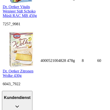
Dr. Oetker Vitalis
Weniger Süß Schoko
Müsli RAC MB 450g
7257_9981
4000521004828
478g
8
60
Dr. Oetker Zitronen
Wolke 430g
6043_7922
Kundendienst