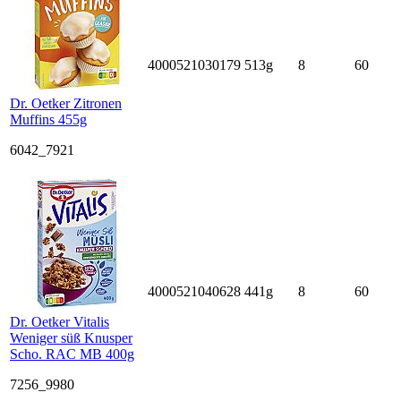
4000521030179
513g
8
60
Dr. Oetker Zitronen
Muffins 455g
6042_7921
4000521040628
441g
8
60
Dr. Oetker Vitalis
Weniger süß Knusper
Scho. RAC MB 400g
7256_9980