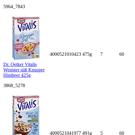
5964_7843
4000521010423
475g
7
60
Dr. Oetker Vitalis
Weniger süß Knusper
Himbeer 425g
3868_5278
4000521041977
491g
5
60