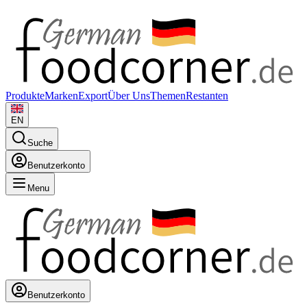
Produkte
Marken
Export
Über Uns
Themen
Restanten
EN
Suche
Benutzerkonto
Menu
Benutzerkonto