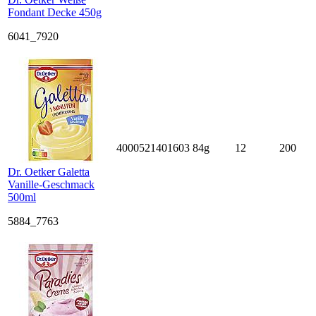
Fondant Decke 450g
6041_7920
4000521401603
84g
12
200
Dr. Oetker Galetta
Vanille-Geschmack
500ml
5884_7763