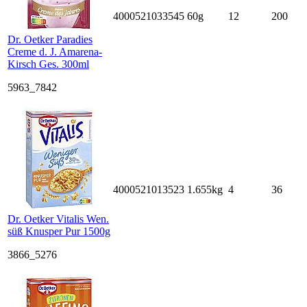
4000521033545
60g
12
200
Dr. Oetker Paradies
Creme d. J. Amarena-
Kirsch Ges. 300ml
5963_7842
4000521013523
1.655kg
4
36
Dr. Oetker Vitalis Wen.
süß Knusper Pur 1500g
3866_5276