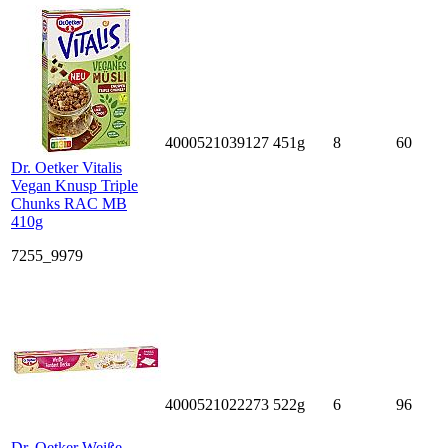
4000521039127
451g
8
60
Dr. Oetker Vitalis
Vegan Knusp Triple
Chunks RAC MB
410g
7255_9979
4000521022273
522g
6
96
Dr. Oetker Weiße