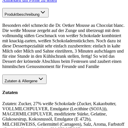
Anmelden um Preise zu sehen
Produktbeschreibung
Besonders edel schmeckt die Dr. Oetker Mousse au Chocolat blanc.
Die weiße Mousse zergeht auf der Zunge und überzeugt mit dem
vollmundig süßen Geschmack von weißer Schokolade kombiniert
mit knackig-zarten, weißen Schokoladenstückchen. Noch dazu ist
diese Dessertspezialität sehr einfach zuzubereiten: einfach in kalte
Milch oder Milch und Sahne einrühren, 3 Minuten aufschlagen und
für eine Stunde in den Kühlschrank stellen, fertig! So wird das
Dessert der krönende Abschluss beim Festessen und zaubert einen
himmlischen Genussmoment für Freunde und Familie
Zutaten & Allergene
Zutaten
Zutaten: Zucker, 27% weiße Schokolade (Zucker, Kakaobutter,
VOLLMILCHPULVER, Emulgator (Lecithine (SOJA))),
MAGERMILCHPULVER, modifizierte Stärke, Gelatine,
Glukosesirup, Kokosnussöl, Emulgator (E 472b),
MILCHEIWEISS, Geliermittel (Carrageen), Salz, Aroma, Farbstoff