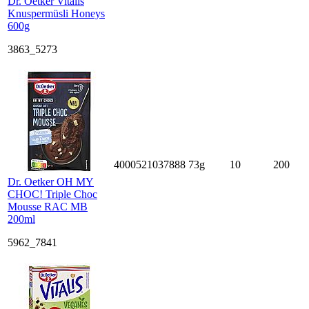
Dr. Oetker Vitalis
Knuspermüsli Honeys
600g
3863_5273
4000521037888
73g
10
200
Dr. Oetker OH MY
CHOC! Triple Choc
Mousse RAC MB
200ml
5962_7841