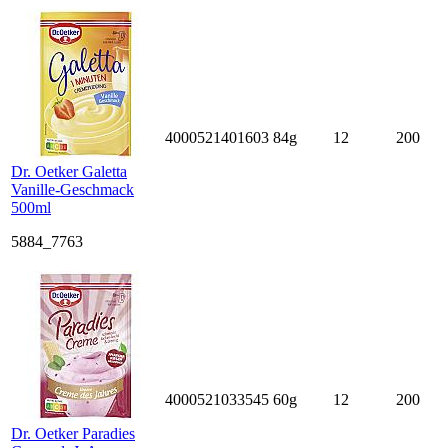
4000521401603
84g
12
200
Dr. Oetker Galetta
Vanille-Geschmack
500ml
5884_7763
4000521033545
60g
12
200
Dr. Oetker Paradies