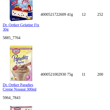
4000521722609
41g
12
252
Dr. Oetker Gelatine Fix
30g
5885_7764
4000521002930
75g
11
200
Dr. Oetker Paradies
Creme Nougat 300ml
5964_7843