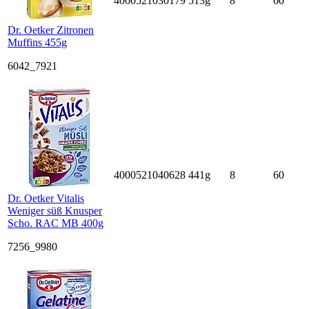
4000521030179
513g
8
60
Dr. Oetker Zitronen
Muffins 455g
6042_7921
4000521040628
441g
8
60
Dr. Oetker Vitalis
Weniger süß Knusper
Scho. RAC MB 400g
7256_9980