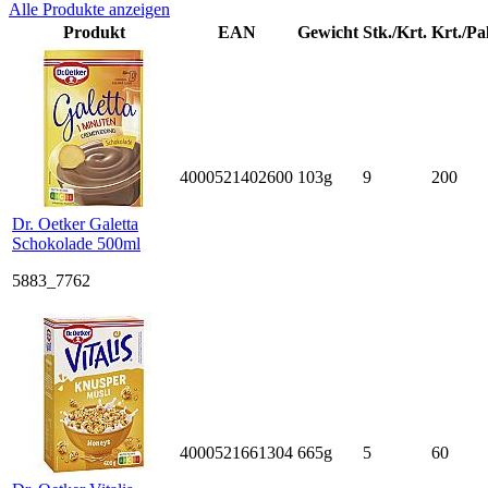
Alle Produkte anzeigen
Produkt
EAN
Gewicht
Stk./Krt.
Krt./Pal
4000521402600
103g
9
200
Dr. Oetker Galetta
Schokolade 500ml
5883_7762
4000521661304
665g
5
60