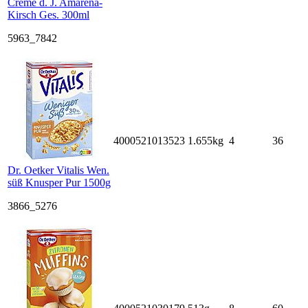
Creme d. J. Amarena-
Kirsch Ges. 300ml
5963_7842
4000521013523
1.655kg
4
36
Dr. Oetker Vitalis Wen.
süß Knusper Pur 1500g
3866_5276