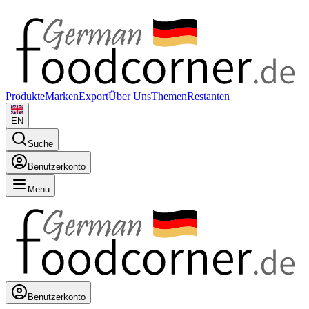
Produkte
Marken
Export
Über Uns
Themen
Restanten
EN
Suche
Benutzerkonto
Menu
Benutzerkonto