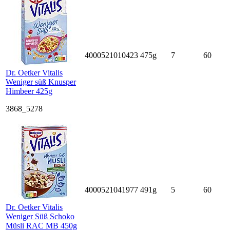
4000521010423
475g
7
60
Dr. Oetker Vitalis
Weniger süß Knusper
Himbeer 425g
3868_5278
4000521041977
491g
5
60
Dr. Oetker Vitalis
Weniger Süß Schoko
Müsli RAC MB 450g