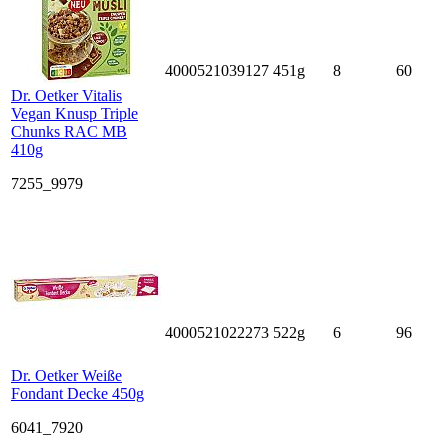
4000521039127
451g
8
60
Dr. Oetker Vitalis
Vegan Knusp Triple
Chunks RAC MB
410g
7255_9979
4000521022273
522g
6
96
Dr. Oetker Weiße
Fondant Decke 450g
6041_7920