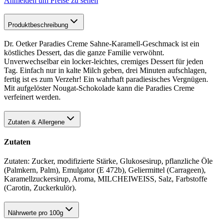
Anmelden um Preise zu sehen
Produktbeschreibung
Dr. Oetker Paradies Creme Sahne-Karamell-Geschmack ist ein
köstliches Dessert, das die ganze Familie verwöhnt.
Unverwechselbar ein locker-leichtes, cremiges Dessert für jeden
Tag. Einfach nur in kalte Milch geben, drei Minuten aufschlagen,
fertig ist es zum Verzehr! Ein wahrhaft paradiesisches Vergnügen.
Mit aufgelöster Nougat-Schokolade kann die Paradies Creme
verfeinert werden.
Zutaten & Allergene
Zutaten
Zutaten: Zucker, modifizierte Stärke, Glukosesirup, pflanzliche Öle
(Palmkern, Palm), Emulgator (E 472b), Geliermittel (Carrageen),
Karamellzuckersirup, Aroma, MILCHEIWEISS, Salz, Farbstoffe
(Carotin, Zuckerkulör).
Nährwerte pro 100g