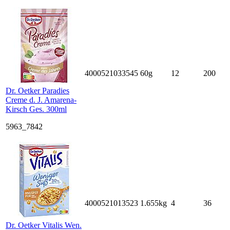
4000521033545
60g
12
200
Dr. Oetker Paradies
Creme d. J. Amarena-
Kirsch Ges. 300ml
5963_7842
4000521013523
1.655kg
4
36
Dr. Oetker Vitalis Wen.