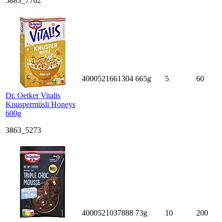
5883_7762
4000521661304
665g
5
60
Dr. Oetker Vitalis
Knuspermüsli Honeys
600g
3863_5273
4000521037888
73g
10
200