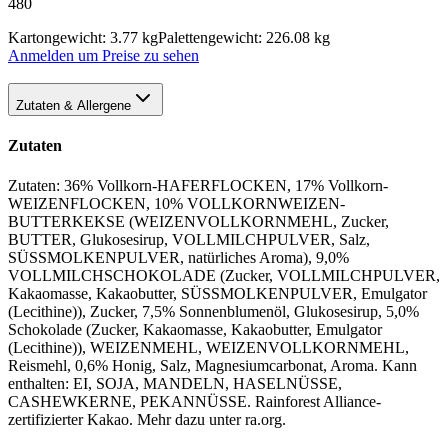
480
Kartongewicht: 3.77 kg
Palettengewicht: 226.08 kg
Anmelden um Preise zu sehen
Zutaten & Allergene
Zutaten
Zutaten: 36% Vollkorn-HAFERFLOCKEN, 17% Vollkorn-
WEIZENFLOCKEN, 10% VOLLKORNWEIZEN-
BUTTERKEKSE (WEIZENVOLLKORNMEHL, Zucker,
BUTTER, Glukosesirup, VOLLMILCHPULVER, Salz,
SÜSSMOLKENPULVER, natürliches Aroma), 9,0%
VOLLMILCHSCHOKOLADE (Zucker, VOLLMILCHPULVER,
Kakaomasse, Kakaobutter, SÜSSMOLKENPULVER, Emulgator
(Lecithine)), Zucker, 7,5% Sonnenblumenöl, Glukosesirup, 5,0%
Schokolade (Zucker, Kakaomasse, Kakaobutter, Emulgator
(Lecithine)), WEIZENMEHL, WEIZENVOLLKORNMEHL,
Reismehl, 0,6% Honig, Salz, Magnesiumcarbonat, Aroma. Kann
enthalten: EI, SOJA, MANDELN, HASELNÜSSE,
CASHEWKERNE, PEKANNÜSSE. Rainforest Alliance-
zertifizierter Kakao. Mehr dazu unter ra.org.