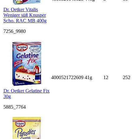
Dr. Oetker Vitalis
Weniger süß Knusper
Scho. RAC MB 400g
7256_9980
4000521722609
41g
12
252
Dr. Oetker Gelatine Fix
30g
5885_7764