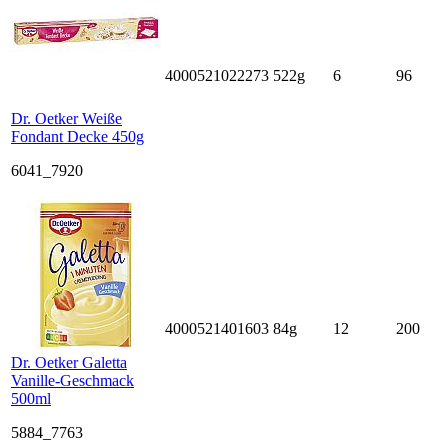
4000521022273
522g
6
96
Dr. Oetker Weiße
Fondant Decke 450g
6041_7920
4000521401603
84g
12
200
Dr. Oetker Galetta
Vanille-Geschmack
500ml
5884_7763