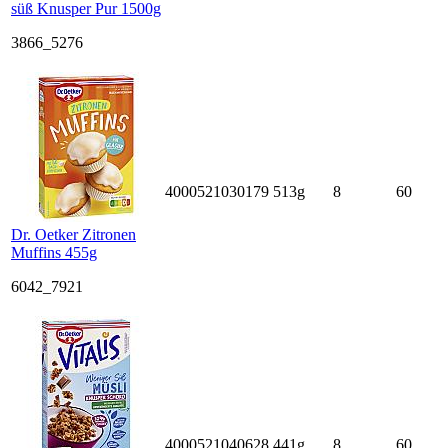
süß Knusper Pur 1500g
3866_5276
4000521030179
513g
8
60
Dr. Oetker Zitronen
Muffins 455g
6042_7921
4000521040628
441g
8
60