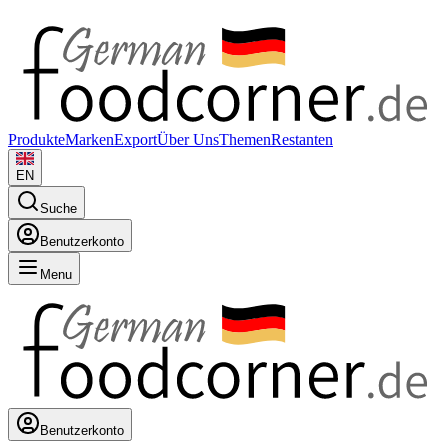
Produkte
Marken
Export
Über Uns
Themen
Restanten
EN
Suche
Benutzerkonto
Menu
Benutzerkonto