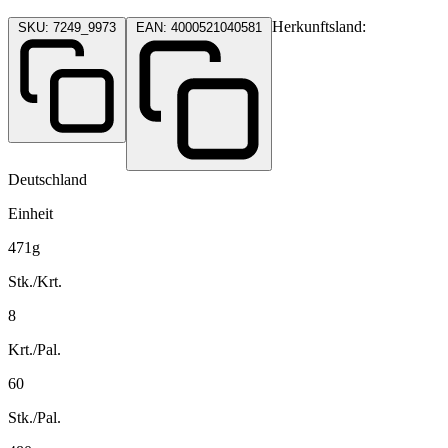
Herkunftsland:
SKU: 7249_9973
EAN: 4000521040581
Deutschland
Einheit
471g
Stk./Krt.
8
Krt./Pal.
60
Stk./Pal.