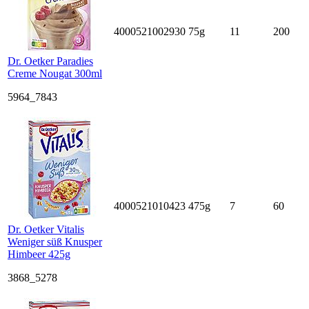
4000521002930
75g
11
200
Dr. Oetker Paradies
Creme Nougat 300ml
5964_7843
4000521010423
475g
7
60
Dr. Oetker Vitalis
Weniger süß Knusper
Himbeer 425g
3868_5278