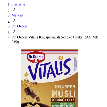
Startseite
Marken
Dr. Oetker
Dr. Oetker Vitalis Knuspermüsli Schoko+Keks RAC MB
430g