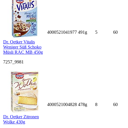
4000521041977
491g
5
60
Dr. Oetker Vitalis
Weniger Süß Schoko
Müsli RAC MB 450g
7257_9981
4000521004828
478g
8
60
Dr. Oetker Zitronen
Wolke 430g