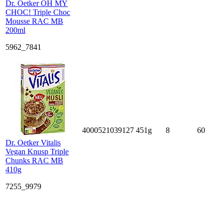
Dr. Oetker OH MY
CHOC! Triple Choc
Mousse RAC MB
200ml
5962_7841
4000521039127
451g
8
60
Dr. Oetker Vitalis
Vegan Knusp Triple
Chunks RAC MB
410g
7255_9979