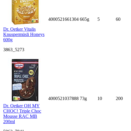
4000521661304
665g
5
60
Dr. Oetker Vitalis
Knuspermüsli Honeys
600g
3863_5273
4000521037888
73g
10
200
Dr. Oetker OH MY
CHOC! Triple Choc
Mousse RAC MB
200ml