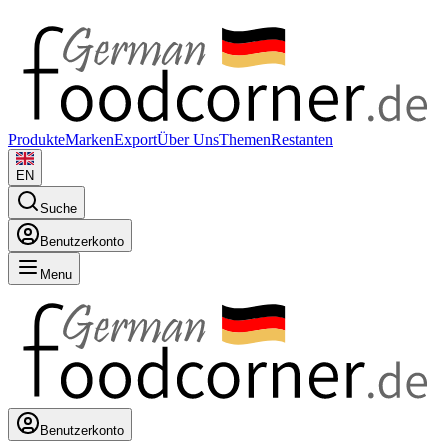
Produkte
Marken
Export
Über Uns
Themen
Restanten
EN
Suche
Benutzerkonto
Menu
Benutzerkonto