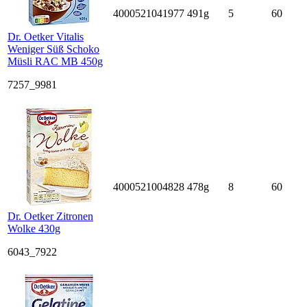
4000521041977
491g
5
60
Dr. Oetker Vitalis
Weniger Süß Schoko
Müsli RAC MB 450g
7257_9981
4000521004828
478g
8
60
Dr. Oetker Zitronen
Wolke 430g
6043_7922