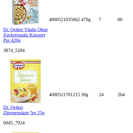
4000521035662
470g
7
60
Dr. Oetker Vitalis Ohne
Zuckerzusatz Knusper
Pur 420g
3874_5284
4000521701215
30g
24
264
Dr. Oetker
Zitronensäure 5er 25g
6045_7924