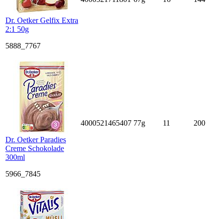
Dr. Oetker Gelfix Extra
2:1 50g
5888_7767
4000521465407
77g
11
200
Dr. Oetker Paradies
Creme Schokolade
300ml
5966_7845