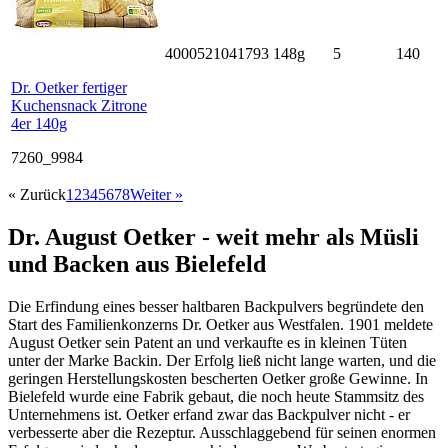
4000521041793
148g
5
140
Dr. Oetker fertiger
Kuchensnack Zitrone
4er 140g
7260_9984
« Zurück
1
2
3
4
5
6
7
8
Weiter »
Dr. August Oetker - weit mehr als Müsli
und Backen aus Bielefeld
Die Erfindung eines besser haltbaren Backpulvers begründete den
Start des Familienkonzerns Dr. Oetker aus Westfalen. 1901 meldete
August Oetker sein Patent an und verkaufte es in kleinen Tüten
unter der Marke Backin. Der Erfolg ließ nicht lange warten, und die
geringen Herstellungskosten bescherten Oetker große Gewinne. In
Bielefeld wurde eine Fabrik gebaut, die noch heute Stammsitz des
Unternehmens ist. Oetker erfand zwar das Backpulver nicht - er
verbesserte aber die Rezeptur. Ausschlaggebend für seinen enormen