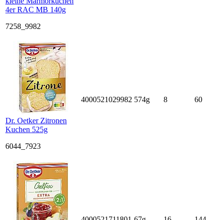
kleine Marmorkuchen
4er RAC MB 140g
7258_9982
4000521029982
574g
8
60
Dr. Oetker Zitronen
Kuchen 525g
6044_7923
4000521711801
67g
16
144