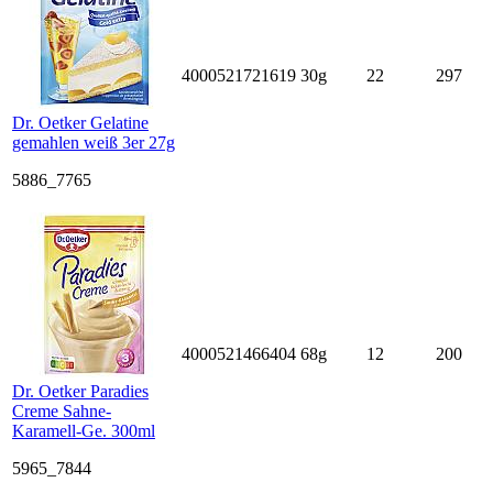
4000521721619
30g
22
297
Dr. Oetker Gelatine
gemahlen weiß 3er 27g
5886_7765
4000521466404
68g
12
200
Dr. Oetker Paradies
Creme Sahne-
Karamell-Ge. 300ml
5965_7844