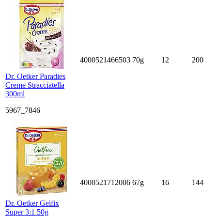
4000521466503
70g
12
200
Dr. Oetker Paradies
Creme Stracciatella
300ml
5967_7846
4000521712006
67g
16
144
Dr. Oetker Gelfix
Super 3:1 50g