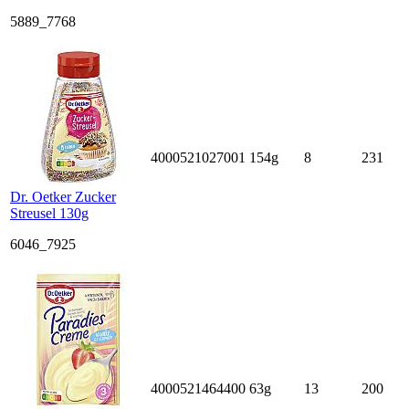
5889_7768
4000521027001
154g
8
231
Dr. Oetker Zucker
Streusel 130g
6046_7925
4000521464400
63g
13
200