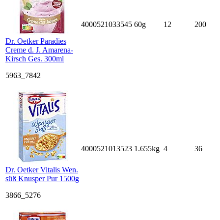
4000521033545
60g
12
200
Dr. Oetker Paradies
Creme d. J. Amarena-
Kirsch Ges. 300ml
5963_7842
4000521013523
1.655kg
4
36
Dr. Oetker Vitalis Wen.
süß Knusper Pur 1500g
3866_5276