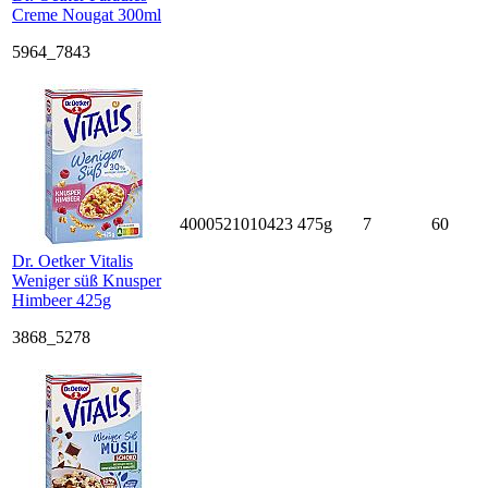
Creme Nougat 300ml
5964_7843
4000521010423
475g
7
60
Dr. Oetker Vitalis
Weniger süß Knusper
Himbeer 425g
3868_5278