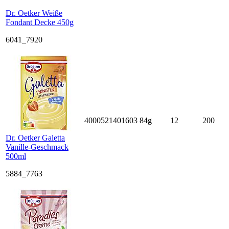
Dr. Oetker Weiße
Fondant Decke 450g
6041_7920
4000521401603
84g
12
200
Dr. Oetker Galetta
Vanille-Geschmack
500ml
5884_7763