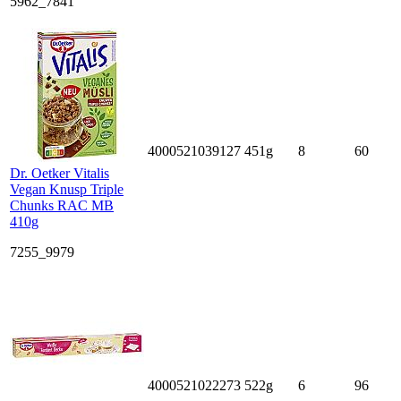
5962_7841
4000521039127
451g
8
60
Dr. Oetker Vitalis
Vegan Knusp Triple
Chunks RAC MB
410g
7255_9979
4000521022273
522g
6
96