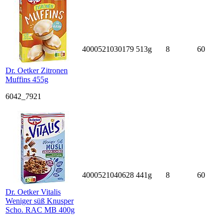
4000521030179
513g
8
60
Dr. Oetker Zitronen
Muffins 455g
6042_7921
4000521040628
441g
8
60
Dr. Oetker Vitalis
Weniger süß Knusper
Scho. RAC MB 400g