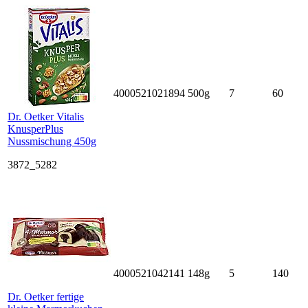
4000521021894
500g
7
60
Dr. Oetker Vitalis
KnusperPlus
Nussmischung 450g
3872_5282
4000521042141
148g
5
140
Dr. Oetker fertige