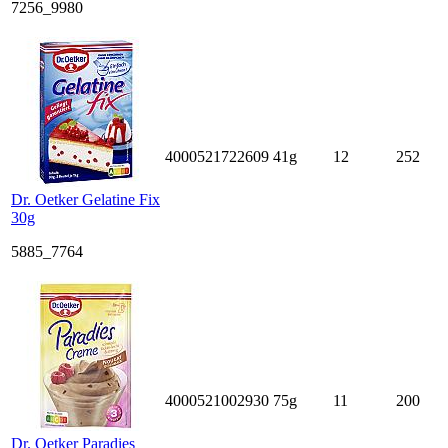
7256_9980
4000521722609
41g
12
252
Dr. Oetker Gelatine Fix
30g
5885_7764
4000521002930
75g
11
200
Dr. Oetker Paradies