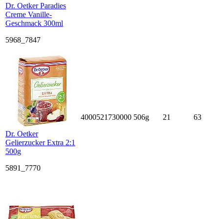
Dr. Oetker Paradies
Creme Vanille-
Geschmack 300ml
5968_7847
4000521730000
506g
21
63
Dr. Oetker
Gelierzucker Extra 2:1
500g
5891_7770