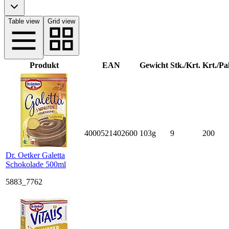
Table view
Grid view
Produkt
EAN
Gewicht
Stk./Krt.
Krt./Pal
4000521402600
103g
9
200
Dr. Oetker Galetta
Schokolade 500ml
5883_7762